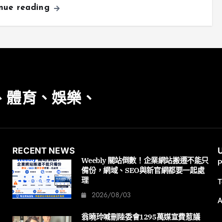
inue reading
、體育、娛樂、
RECENT NEWS
Weebly 關站倒數！企業網站搬遷不能只
P
備份，網域、SEO與新官網都要一起處
理
T
2026/08/03
A
翁曉玲喊刪陸委會1295萬媒宣費惹議