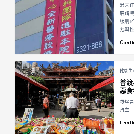
過去
磨蹭與
緩刑3
力與
Cont
健康生
普渡
惡食
每逢
貨主…
Cont