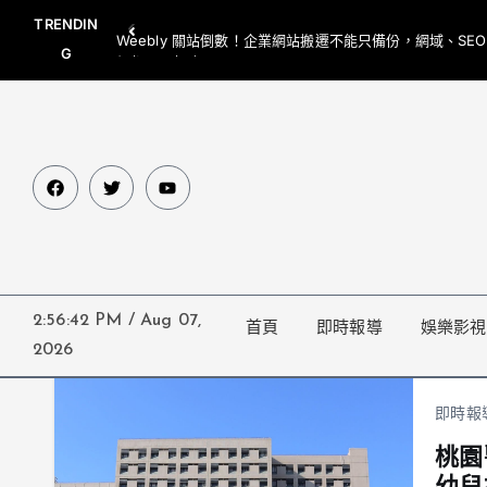
TRENDIN
Weebly 關站倒數！企業網站搬遷不能只備份，網域、SE
G
網都要一起處理
2:56:43 PM
/
Aug 07,
首頁
即時報導
娛樂影視
2026
即時報
桃園