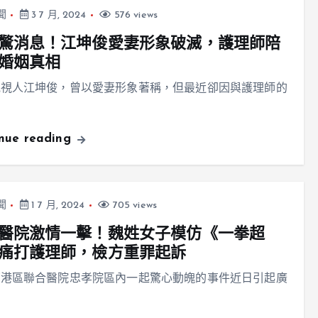
聞
3 7 月, 2024
576 views
驚消息！江坤俊愛妻形象破滅，護理師陪
婚姻真相
電視人江坤俊，曾以愛妻形象著稱，但最近卻因與護理師的
inue reading
聞
1 7 月, 2024
705 views
醫院激情一擊！魏姓女子模仿《一拳超
痛打護理師，檢方重罪起訴
南港區聯合醫院忠孝院區內一起驚心動魄的事件近日引起廣