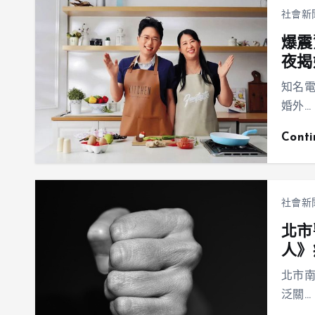
社會新
爆震
夜揭
知名
婚外…
Cont
社會新
北市
人》
北市
泛關…