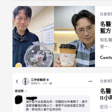
社會新
名醫
藍方
知名
曾一…
Cont
社會新
名醫
11
近日，