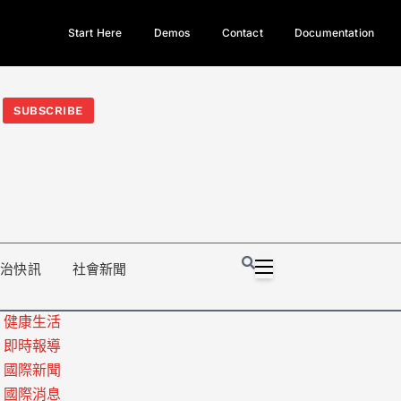
Start Here
Demos
Contact
Documentation
今日熱門新聞TOP3｜西拉雅族正式成第17個原住民族、立院電競
光電場回扣
法審查爆衝突、跨國運毒案重判12年
地方利益輸
SUBSCRIBE
政治快訊
社會新聞
健康生活
即時報導
國際新聞
國際消息