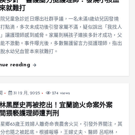
挨多針 醫護圈力挺護理師：發燒小孩血
來就難打
院兒童急診近日爆出社群爭議，一名未滿1歲幼兒因發燒
需打點滴，多次未成功後引發家屬不滿，疑似說出「我找人
理」讓護理師感到威脅。家屬則稱孩子連挨多針才成功，父
可能不激動。事件曝光後，多數醫護留言力挺護理師，指出
、脫水幼兒血管本來就難打。
inue reading
聞
31 12 月, 2025
274 views
林黑歷史再被挖出！宜蘭詭火命案外案
間猥褻護理師遭判刑
星鄉63歲王姓婦人離奇命喪農舍火災，引發外界關注，其
分也隨之被起底。根據報導，王婦丈夫、醫師 呂昭林，