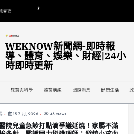
O與新官
翁曉玲喊刪陸委會1295萬媒宣費惹議 梁文傑回「只能靠嘴巴」
藍綠延燒地方宣傳預算戰
WEKNOW新聞網-即時報
導、體育、娛樂、財經|24小
時即時更新
教育與科學
體育前線
國際消息
健康生活
導
15 7 月, 2026
48 views
醫院兒童急診打點滴爭議延燒！家屬不滿