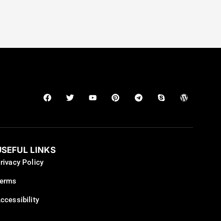
USEFUL LINKS
rivacy Policy
erms
ccessibility