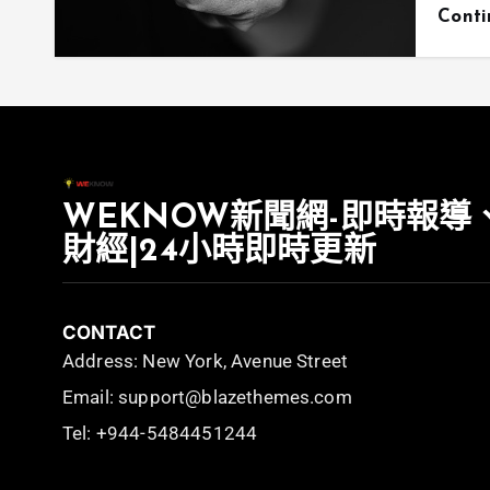
Cont
WEKNOW新聞網-即時報導
財經|24小時即時更新
CONTACT
Address: New York, Avenue Street
Email: support@blazethemes.com
Tel: +944-5484451244