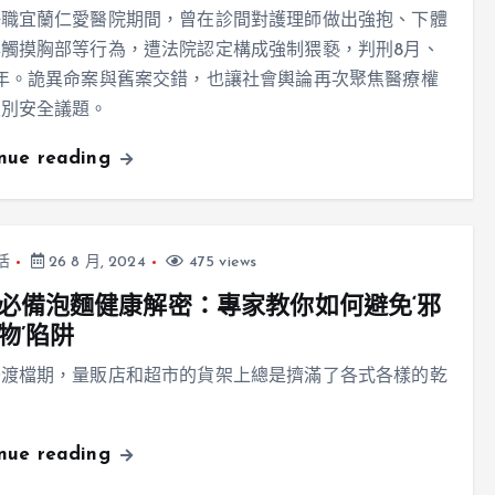
任職宜蘭仁愛醫院期間，曾在診間對護理師做出強抱、下體
觸摸胸部等行為，遭法院認定構成強制猥褻，判刑8月、
年。詭異命案與舊案交錯，也讓社會輿論再次聚焦醫療權
性別安全議題。
inue reading
活
26 8 月, 2024
475 views
必備泡麵健康解密：專家教你如何避免‘邪
物’陷阱
普渡檔期，量販店和超市的貨架上總是擠滿了各式各樣的乾
inue reading