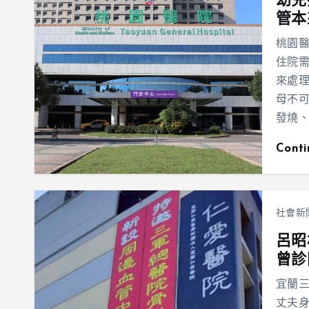
幼兒
管本
桃園醫
住院
來處
母不
發燒
Cont
社會新
呂昭
曾診
宜蘭三
丈夫身