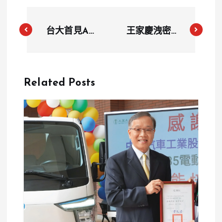
台大首見AI
王家慶洩密、
眼鏡作弊！醫
林家豪施壓惹
牙二階筆試考
怒全網？北市
生戴黑框眼鏡
高中吹哨學生
Related Posts
掃題，該科直
檢舉竟反遭出
接0分
賣逼撤案