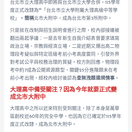
台北市立大理高中即將與台北市立大學合併，115學年
度正式改隸為**「台北市立大學附屬大理高級中等學
校」
，簡稱
北市大附中，成為台北市第3所附中。
只是就在改制與招生說明會進行之際，校內卻接連被
翻出兩起爭議：一是去年新生自我介紹表曾要求填寫
政治立場、宗教與經濟立場，二是近期又爆出高二物
理段考疑似與特定班級考前小考高度雷同，引發外界
對考試公平與校務治理的質疑。校方則回應，物理段
考中約7成為公開資源題型，關鍵25分進階題未在考
前小考出現，經校內檢討後認為
查無洩題違規情事
。
大理高中備受關注？因為今年就要正式變
成北市大附中
大理高中之所以近來特別受到關注，除了本身是萬華
區創校近60年的完全中學，也因為它已確定於115學年
度正式改隸，成為北市大附中。