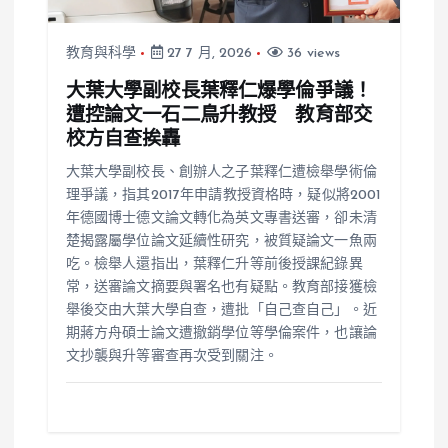
教育與科學
27 7 月, 2026
36 views
大葉大學副校長葉釋仁爆學倫爭議！
遭控論文一石二鳥升教授 教育部交
校方自查挨轟
大葉大學副校長、創辦人之子葉釋仁遭檢舉學術倫
理爭議，指其2017年申請教授資格時，疑似將2001
年德國博士德文論文轉化為英文專書送審，卻未清
楚揭露屬學位論文延續性研究，被質疑論文一魚兩
吃。檢舉人還指出，葉釋仁升等前後授課紀錄異
常，送審論文摘要與署名也有疑點。教育部接獲檢
舉後交由大葉大學自查，遭批「自己查自己」。近
期蔣方舟碩士論文遭撤銷學位等學倫案件，也讓論
文抄襲與升等審查再次受到關注。