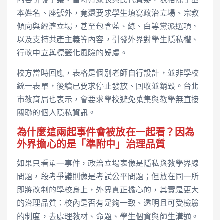
內容引發爭議。當時有家長與民代質疑，表格除了基
本姓名、座號外，竟還要求學生填寫政治立場、宗教
傾向與經濟立場，甚至包含藍、綠、白等黨派選項，
以及支持共產主義等內容，引發外界對學生隱私權、
行政中立與標籤化風險的疑慮。
校方當時回應，表格是個別老師自行設計，並非學校
統一表單，後續已要求停止發放、回收並銷毀。台北
市教育局也表示，會要求學校避免蒐集與教學無直接
關聯的個人隱私資訊。
為什麼這兩起事件會被放在一起看？因為
外界擔心的是「準附中」治理品質
如果只看單一事件，政治立場表像是隱私與教學界線
問題，段考爭議則像是考試公平問題；但放在同一所
即將改制的學校身上，外界真正擔心的，其實是更大
的治理品質：校內是否有足夠一致、透明且可受檢驗
的制度，去處理教材、命題、學生個資與師生溝通。