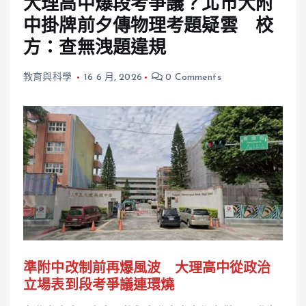
大理高中爆段考爭議？北市大附
中掛牌前夕傳物理考題疑雲 校
方：查無洩題違規
教育與科學
16 6 月, 2026
0 Comments
準附中改制前再爆風波 大理高中從政治
立場表到段考爭議連環燒