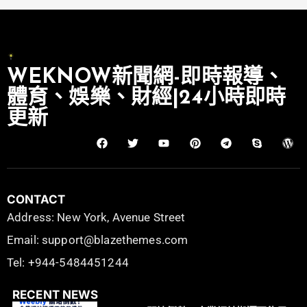
WEKNOW新聞網-即時報導、
體育、娛樂、財經|24小時即時
更新
CONTACT
Address: New York, Avenue Street
Email: support@blazethemes.com
Tel: +944-5484451244
RECENT NEWS