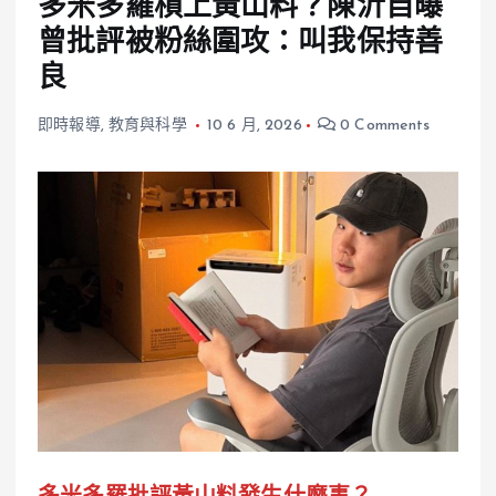
多米多羅槓上黃山料？陳沂自曝
曾批評被粉絲圍攻：叫我保持善
良
即時報導
,
教育與科學
10 6 月, 2026
0 Comments