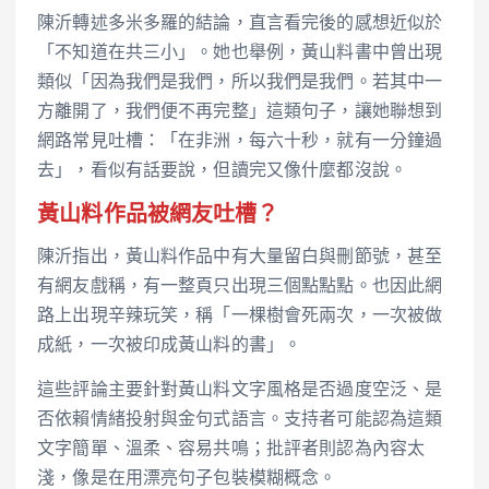
陳沂轉述多米多羅的結論，直言看完後的感想近似於
「不知道在共三小」。她也舉例，黃山料書中曾出現
類似「因為我們是我們，所以我們是我們。若其中一
方離開了，我們便不再完整」這類句子，讓她聯想到
網路常見吐槽：「在非洲，每六十秒，就有一分鐘過
去」，看似有話要說，但讀完又像什麼都沒說。
黃山料作品被網友吐槽？
陳沂指出，黃山料作品中有大量留白與刪節號，甚至
有網友戲稱，有一整頁只出現三個點點點。也因此網
路上出現辛辣玩笑，稱「一棵樹會死兩次，一次被做
成紙，一次被印成黃山料的書」。
這些評論主要針對黃山料文字風格是否過度空泛、是
否依賴情緒投射與金句式語言。支持者可能認為這類
文字簡單、溫柔、容易共鳴；批評者則認為內容太
淺，像是在用漂亮句子包裝模糊概念。