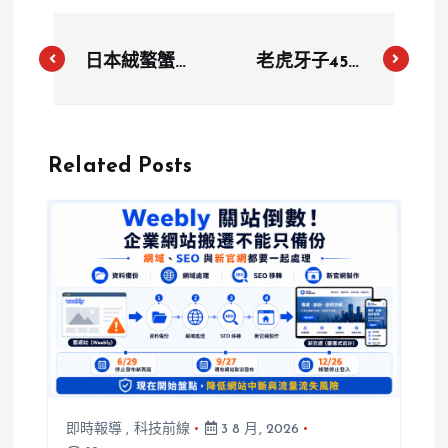
日本絨螯蟹驗
老虎牙子45K
出世紀之毒？
徵董娘特助炎
食藥署首度檢
上？劉伊心道
出戴奧辛超
歉：不是找保
Related Posts
標，10公斤全
母，月薪12萬
數退運銷毀
也可以談
即時報導
,
科技前線
3 8 月, 2026