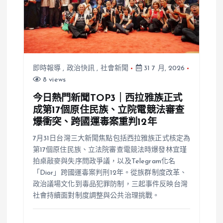
即時報導
,
政治快訊
,
社會新聞
31 7 月, 2026
8 views
今日熱門新聞TOP3｜西拉雅族正式
成第17個原住民族、立院電競法審查
爆衝突、跨國運毒案重判12年
7月31日台灣三大新聞焦點包括西拉雅族正式核定為
第17個原住民族、立法院審查電競法時爆發林宜瑾
拍桌敲麥與失序問政爭議，以及Telegram化名
「Dior」跨國運毒案判刑12年。從族群制度改革、
政治議場文化到毒品犯罪防制，三起事件反映台灣
社會持續面對制度調整與公共治理挑戰。