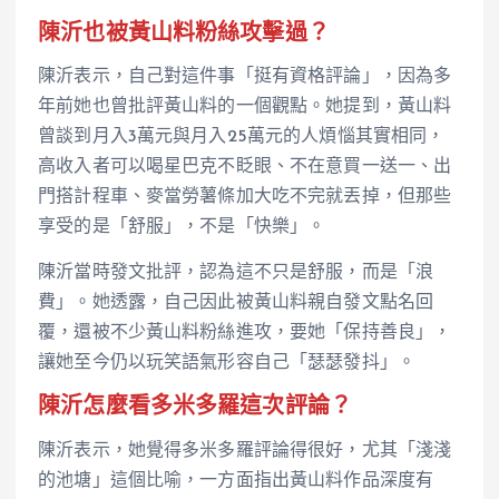
陳沂也被黃山料粉絲攻擊過？
陳沂表示，自己對這件事「挺有資格評論」，因為多
年前她也曾批評黃山料的一個觀點。她提到，黃山料
曾談到月入3萬元與月入25萬元的人煩惱其實相同，
高收入者可以喝星巴克不眨眼、不在意買一送一、出
門搭計程車、麥當勞薯條加大吃不完就丟掉，但那些
享受的是「舒服」，不是「快樂」。
陳沂當時發文批評，認為這不只是舒服，而是「浪
費」。她透露，自己因此被黃山料親自發文點名回
覆，還被不少黃山料粉絲進攻，要她「保持善良」，
讓她至今仍以玩笑語氣形容自己「瑟瑟發抖」。
陳沂怎麼看多米多羅這次評論？
陳沂表示，她覺得多米多羅評論得很好，尤其「淺淺
的池塘」這個比喻，一方面指出黃山料作品深度有