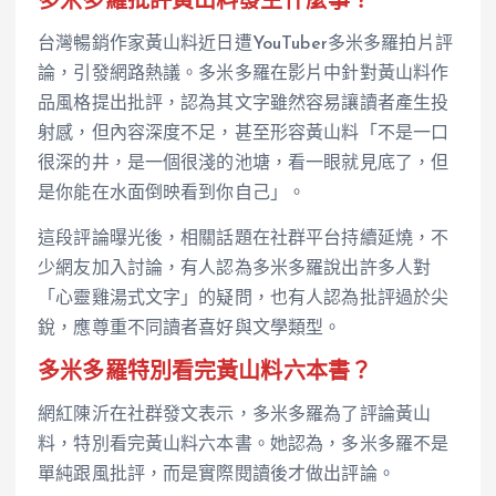
多米多羅批評黃山料發生什麼事？
台灣暢銷作家黃山料近日遭YouTuber多米多羅拍片評
論，引發網路熱議。多米多羅在影片中針對黃山料作
品風格提出批評，認為其文字雖然容易讓讀者產生投
射感，但內容深度不足，甚至形容黃山料「不是一口
很深的井，是一個很淺的池塘，看一眼就見底了，但
是你能在水面倒映看到你自己」。
這段評論曝光後，相關話題在社群平台持續延燒，不
少網友加入討論，有人認為多米多羅說出許多人對
「心靈雞湯式文字」的疑問，也有人認為批評過於尖
銳，應尊重不同讀者喜好與文學類型。
多米多羅特別看完黃山料六本書？
網紅陳沂在社群發文表示，多米多羅為了評論黃山
料，特別看完黃山料六本書。她認為，多米多羅不是
單純跟風批評，而是實際閱讀後才做出評論。