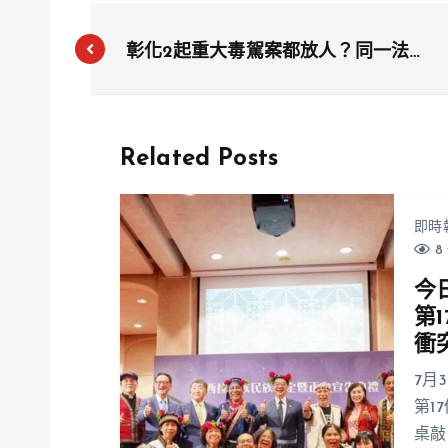
彰化2起重大毒駕案都放人？同一法官
裁定無保請回，法務部長鄭銘謙直呼無
法接受
Related Posts
即時
8 
今
第
衝
7月
第1
桌敲