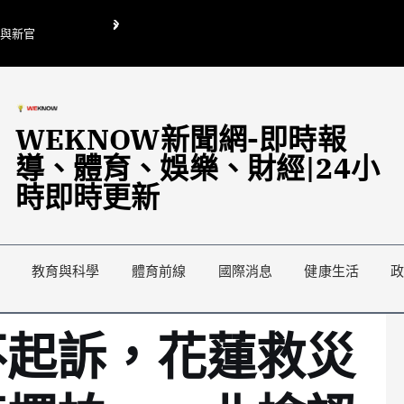
O與新官
翁曉玲喊刪陸委會1295萬媒宣費惹議 梁文傑回「只能靠嘴巴」
藍綠延燒地方宣傳預算戰
WEKNOW新聞網-即時報
導、體育、娛樂、財經|24小
時即時更新
教育與科學
體育前線
國際消息
健康生活
不起訴，花蓮救災