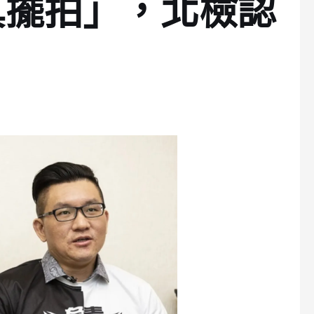
真擺拍」，北檢認