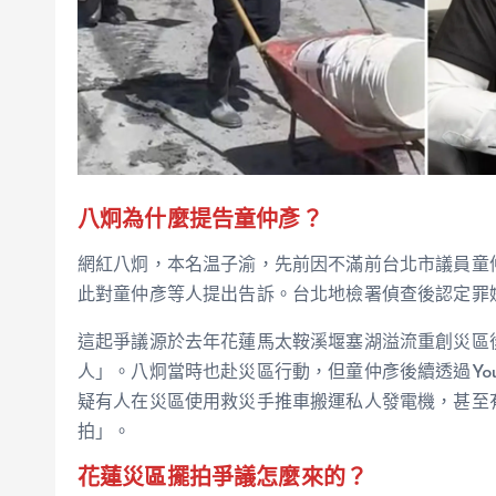
八炯為什麼提告童仲彥？
網紅八炯，本名温子渝，先前因不滿前台北市議員童
此對童仲彥等人提出告訴。台北地檢署偵查後認定罪
這起爭議源於去年花蓮馬太鞍溪堰塞湖溢流重創災區
人」。八炯當時也赴災區行動，但童仲彥後續透過Yo
疑有人在災區使用救災手推車搬運私人發電機，甚至
拍」。
花蓮災區擺拍爭議怎麼來的？