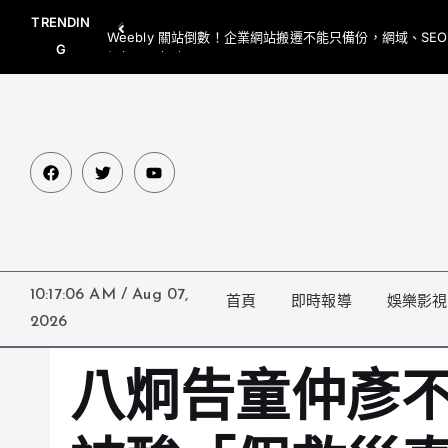
TRENDIN
Weebly 關站倒數！企業網站搬遷不能只備份，網域、SE
G
網都要一起處理
10:17:07 AM
/
Aug 07,
首頁
即時報導
娛樂影視
2026
八炯告童仲彥