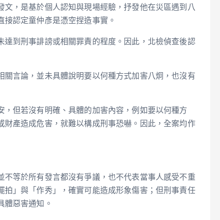
發文，是基於個人認知與現場經驗，抒發他在災區遇到八
直接認定童仲彥是憑空捏造事實。
未達到刑事誹謗或相關罪責的程度。因此，北檢偵查後認
相關言論，並未具體說明要以何種方式加害八炯，也沒有
安，但若沒有明確、具體的加害內容，例如要以何種方
或財產造成危害，就難以構成刑事恐嚇。因此，全案均作
並不等於所有發言都沒有爭議，也不代表當事人感受不重
擺拍」與「作秀」，確實可能造成形象傷害；但刑事責任
具體惡害通知。