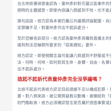
台北地檢署偵查後認為，童仲彥針對花蓮災區事件的
炯時的主觀感受。即使內容讓八炯感到不悅，也不能
換句話說，檢方認為本案仍屬公共議題評論範圍，尚
定罪嫌不足，對童仲彥作出不起訴處分。
至於恐嚇告訴部分，檢方認為童仲彥與羅姓直播主的
達到刑法恐嚇罪所要求的「惡害通知」要件。
檢方認定，即使相關言論可能讓八炯感到不舒服或不
法、何時、何地、如何對其生命、身體、自由、名譽
出不起訴處分。
這起不起訴代表童仲彥完全沒爭議嗎？
北檢不起訴代表檢方認定目前證據不足以構成犯罪，
要。對八炯來說，被公開質疑救災動機、被連結到「
的門檻較高，檢方必須確認發言是否屬於捏造事實或