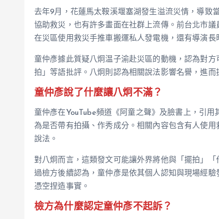
去年9月，花蓮馬太鞍溪堰塞湖發生溢流災情，導致
協助救災，也有許多畫面在社群上流傳。前台北市議
在災區使用救災手推車搬運私人發電機，還有導演長
童仲彥據此質疑八炯温子渝赴災區的動機，認為對方
拍」等語批評。八炯則認為相關說法影響名譽，進而
童仲彥說了什麼讓八炯不滿？
童仲彥在YouTube頻道《阿童之聲》及臉書上，
為是否帶有拍攝、作秀成分。相關內容包含有人使用
說法。
對八炯而言，這類發文可能讓外界將他與「擺拍」「
過檢方後續認為，童仲彥是依其個人認知與現場經驗
憑空捏造事實。
檢方為什麼認定童仲彥不起訴？