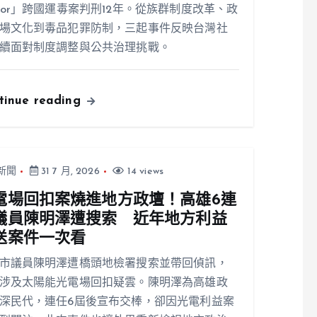
ior」跨國運毒案判刑12年。從族群制度改革、政
場文化到毒品犯罪防制，三起事件反映台灣社
續面對制度調整與公共治理挑戰。
tinue reading
新聞
31 7 月, 2026
14 views
電場回扣案燒進地方政壇！高雄6連
議員陳明澤遭搜索 近年地方利益
送案件一次看
市議員陳明澤遭橋頭地檢署搜索並帶回偵訊，
涉及太陽能光電場回扣疑雲。陳明澤為高雄政
深民代，連任6屆後宣布交棒，卻因光電利益案