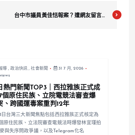
台中市議員黃佳恬報案？遭網友留言性
騷，赴警局途中又收色情影片與猥褻音
檔
報導
,
政治快訊
,
社會新聞
31 7 月, 2026
views
日熱門新聞TOP3｜西拉雅族正式成
17個原住民族、立院電競法審查爆
突、跨國運毒案重判12年
31日台灣三大新聞焦點包括西拉雅族正式核定為
7個原住民族、立法院審查電競法時爆發林宜瑾拍
麥與失序問政爭議，以及Telegram化名