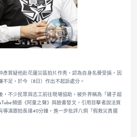
仲彥質疑他赴花蓮災區拍片作秀，認為自身名譽受損，因
嫌不足，於今（8日）作出不起訴處分。
後，不少民眾與志工前往現場協助，被外界稱為「鏟子超
uTube頻道《阿童之聲》與臉書發文，引用目擊者說法質
有導演跟拍長達40分鐘，進一步批評八炯「假救災真擺