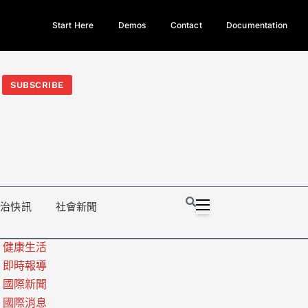
Start Here
Demos
Contact
Documentation
今日熱門新聞TOP3｜西拉雅族正式成第17個原住民族、立院電競
光電場回扣
法審查爆衝突、跨國運毒案重判12年
地方利益輸
SUBSCRIBE
政治快訊
社會新聞
健康生活
即時報導
國際新聞
國際消息