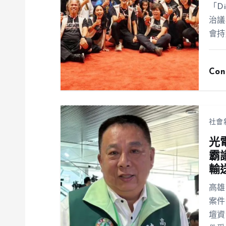
「D
治議
會持
Con
社會
光
霸
輸
高雄
案件
壇資