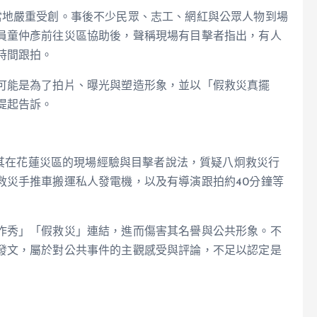
當地嚴重受創。事後不少民眾、志工、網紅與公眾人物到場
員童仲彥前往災區協助後，聲稱現場有目擊者指出，有人
時間跟拍。
可能是為了拍片、曝光與塑造形象，並以「假救災真擺
提起告訴。
引用其在花蓮災區的現場經驗與目擊者說法，質疑八炯救災行
救災手推車搬運私人發電機，以及有導演跟拍約40分鐘等
作秀」「假救災」連結，進而傷害其名譽與公共形象。不
發文，屬於對公共事件的主觀感受與評論，不足以認定是