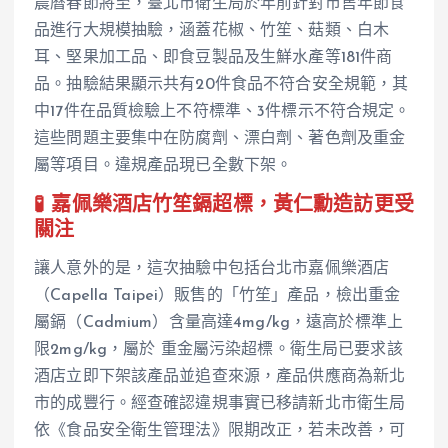
農曆春節將至，臺北市衛生局於年前針對市售年節食
品進行大規模抽驗，涵蓋花椒、竹笙、菇類、白木
耳、堅果加工品、即食豆製品及生鮮水產等181件商
品。抽驗結果顯示共有20件食品不符合安全規範，其
中17件在品質檢驗上不符標準、3件標示不符合規定。
這些問題主要集中在防腐劑、漂白劑、著色劑及重金
屬等項目。違規產品現已全數下架。
🧪 嘉佩樂酒店竹笙鎘超標，黃仁勳造訪更受
關注
讓人意外的是，這次抽驗中包括台北市嘉佩樂酒店
（Capella Taipei）販售的「竹笙」產品，檢出重金
屬鎘（Cadmium）含量高達4mg/kg，遠高於標準上
限2mg/kg，屬於 重金屬污染超標。衛生局已要求該
酒店立即下架該產品並追查來源，產品供應商為新北
市的成豐行。經查確認違規事實已移請新北市衛生局
依《食品安全衛生管理法》限期改正，若未改善，可