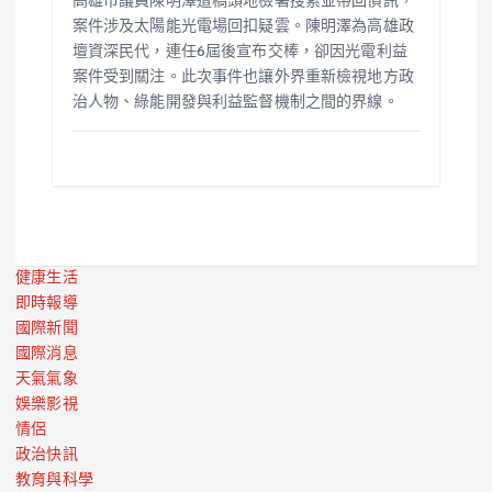
高雄市議員陳明澤遭橋頭地檢署搜索並帶回偵訊，
案件涉及太陽能光電場回扣疑雲。陳明澤為高雄政
壇資深民代，連任6屆後宣布交棒，卻因光電利益
案件受到關注。此次事件也讓外界重新檢視地方政
治人物、綠能開發與利益監督機制之間的界線。
健康生活
即時報導
國際新聞
國際消息
天氣氣象
娛樂影視
情侶
政治快訊
教育與科學