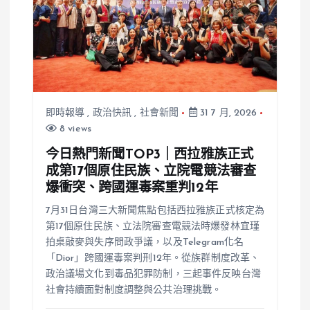
即時報導
,
政治快訊
,
社會新聞
31 7 月, 2026
8 views
今日熱門新聞TOP3｜西拉雅族正式
成第17個原住民族、立院電競法審查
爆衝突、跨國運毒案重判12年
7月31日台灣三大新聞焦點包括西拉雅族正式核定為
第17個原住民族、立法院審查電競法時爆發林宜瑾
拍桌敲麥與失序問政爭議，以及Telegram化名
「Dior」跨國運毒案判刑12年。從族群制度改革、
政治議場文化到毒品犯罪防制，三起事件反映台灣
社會持續面對制度調整與公共治理挑戰。