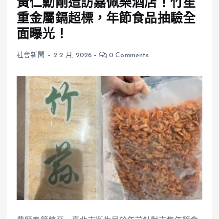
黃仁勳剛造訪嘉佩樂酒店！竹笙
重金屬鎘超標，年節食品抽驗全
面曝光！
社會新聞
2 2 月, 2026
0 Comments