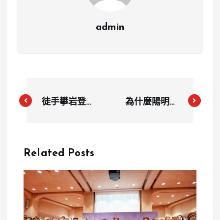
admin
徒手攀岩登台
為什麼陽明海
北101竟然不
運「環明輪」
吃肉？霍諾德
船長涉運毒恐
飲食選擇引熱
判死？15公斤
Related Posts
議
海洛因如何躲
過海防港海
關？