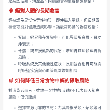
是某些菇類、海產品、內臟類食物更容易累積鎘。
🧠 鎘對人體的長期危害
鎘被認為是慢性毒性物質，即使攝入量低，但長期累
積也可能對健康造成影響。鎘最常影響的器官包括：
腎臟：鎘累積在腎臟中，可能導致蛋白尿、腎功
能衰退；
骨骼：鎘會擾亂鈣的代謝，增加骨質疏鬆與骨折
風險；
呼吸系統及其他慢性症狀：長期暴露也有可能與
呼吸道疾病與心血管風險增加相關。
🛒 如何降低日常食物中鎘的攝取風險
對消費者而言，雖然一次性檢出超標不代表每天都高
風險，但仍建議：
選擇來源可靠的食材：尤其是根莖類、菇類等可