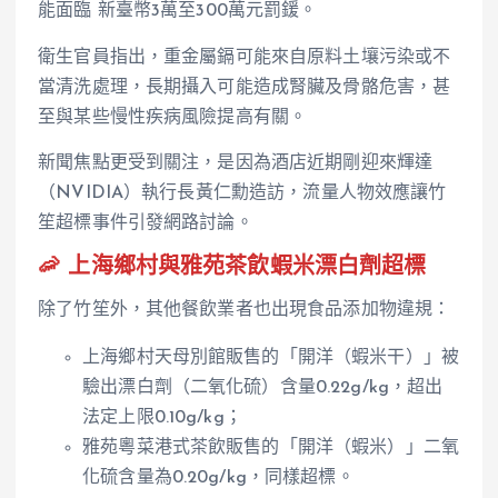
能面臨 新臺幣3萬至300萬元罰鍰。
衛生官員指出，重金屬鎘可能來自原料土壤污染或不
當清洗處理，長期攝入可能造成腎臟及骨骼危害，甚
至與某些慢性疾病風險提高有關。
新聞焦點更受到關注，是因為酒店近期剛迎來輝達
（NVIDIA）執行長黃仁勳造訪，流量人物效應讓竹
笙超標事件引發網路討論。
🦐 上海鄉村與雅苑茶飲蝦米漂白劑超標
除了竹笙外，其他餐飲業者也出現食品添加物違規：
上海鄉村天母別館販售的「開洋（蝦米干）」被
驗出漂白劑（二氧化硫）含量0.22g/kg，超出
法定上限0.10g/kg；
雅苑粵菜港式茶飲販售的「開洋（蝦米）」二氧
化硫含量為0.20g/kg，同樣超標。