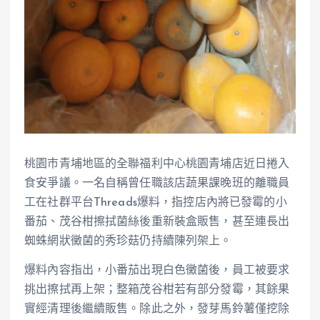
桃園市青埔地區的全聯福利中心桃園青埔店近日捲入
食安爭議。一名自稱曾任職該店蔬果課晚班的離職員
工在社群平台Threads爆料，指控店內將已發霉的小
番茄、茂谷柑擦拭菌絲後重新裝盒販售，甚至連長出
蜘蛛網狀黴菌的秀珍菇仍持續陳列架上。
爆料內容指出，小番茄出現白色黴菌後，員工被要求
挑出擦拭再上架；整箱茂谷柑若有部分發霉，其餘果
實經清理後繼續販售。除此之外，發芽馬鈴薯僅挖除