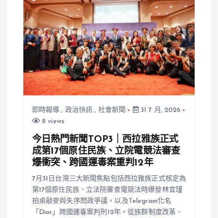
即時報導
,
政治快訊
,
社會新聞
31 7 月, 2026
8 views
今日熱門新聞TOP3｜西拉雅族正式
成第17個原住民族、立院電競法審查
爆衝突、跨國運毒案重判12年
7月31日台灣三大新聞焦點包括西拉雅族正式核定為
第17個原住民族、立法院審查電競法時爆發林宜瑾
拍桌敲麥與失序問政爭議，以及Telegram化名
「Dior」跨國運毒案判刑12年。從族群制度改革、