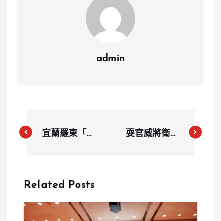
admin
宜蘭羅東「鴨
耍官威將衛生
肉送」菜單被
所當解酒站！
小孩折到索賠
馬祖北竿鄉長
480元？事件
吳金平酒後求
Related Posts
始末、店家道
打點滴
歉一次看