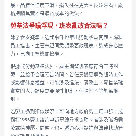
暴，品牌信任度下滑，損失往往更大。長遠來看，嚴
格把關其實才是最省成本的做法。
勞基法爭議浮現，班表亂改合法嗎？
除了食安疑雲，這起事件也牽出勞動權益問題。爆料
員工指出，主管未經同意頻繁更改班表，造成身心壓
力，已向主管機關檢舉。
根據《勞動基準法》，雇主調整班表應符合工時規
範，並給予合理預告時間。若任意變更導致超時工作
或影響休息權益，可能涉及違法。實務上，零售業確
實常因人力調度需要彈性排班，但彈性不等於無限
制。
若勞工遇到類似狀況，可向地方政府勞工局申訴，或
撥打1955勞工諮詢申訴專線尋求協助。若涉及職場霸
凌或精神壓力問題，也可透過心理諮詢與法律扶助管