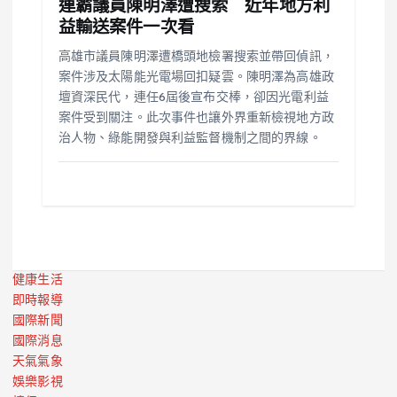
連霸議員陳明澤遭搜索 近年地方利
益輸送案件一次看
高雄市議員陳明澤遭橋頭地檢署搜索並帶回偵訊，
案件涉及太陽能光電場回扣疑雲。陳明澤為高雄政
壇資深民代，連任6屆後宣布交棒，卻因光電利益
案件受到關注。此次事件也讓外界重新檢視地方政
治人物、綠能開發與利益監督機制之間的界線。
健康生活
即時報導
國際新聞
國際消息
天氣氣象
娛樂影視