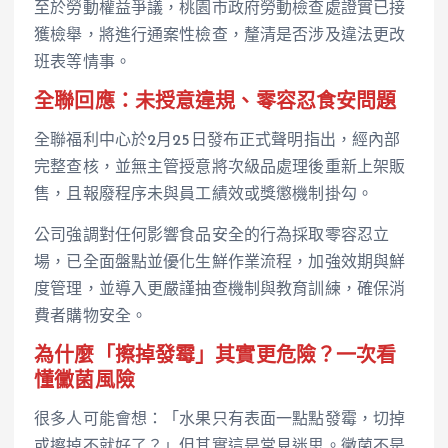
至於勞動權益爭議，桃園市政府勞動檢查處證實已接
獲檢舉，將進行通案性檢查，釐清是否涉及違法更改
班表等情事。
全聯回應：未授意違規、零容忍食安問題
全聯福利中心於2月25日發布正式聲明指出，經內部
完整查核，並無主管授意將次級品處理後重新上架販
售，且報廢程序未與員工績效或獎懲機制掛勾。
公司強調對任何影響食品安全的行為採取零容忍立
場，已全面盤點並優化生鮮作業流程，加強效期與鮮
度管理，並導入更嚴謹抽查機制與教育訓練，確保消
費者購物安全。
為什麼「擦掉發霉」其實更危險？一次看
懂黴菌風險
很多人可能會想：「水果只有表面一點點發霉，切掉
或擦掉不就好了？」但其實這是常見迷思。黴菌不是