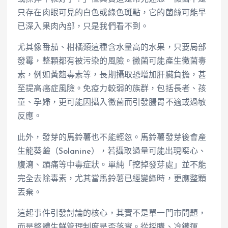
只存在肉眼可見的白色或綠色斑點，它的菌絲可能早
已深入果肉內部，只是我們看不到。
尤其像番茄、柑橘類這種含水量高的水果，只要局部
發霉，整顆都有被污染的風險。黴菌可能產生黴菌毒
素，例如黃麴毒素等，長期攝取恐增加肝臟負擔，甚
至提高癌症風險。免疫力較弱的族群，包括長者、孩
童、孕婦，更可能因攝入黴菌而引發腸胃不適或過敏
反應。
此外，發芽的馬鈴薯也不能輕忽。馬鈴薯發芽後會產
生龍葵鹼（Solanine），若攝取過量可能出現噁心、
腹瀉、頭痛等中毒症狀。單純「挖掉發芽處」並不能
完全去除毒素，尤其當馬鈴薯已經變綠時，更應整顆
丟棄。
這起事件引發討論的核心，其實不是單一門市問題，
而是整體生鮮管理制度是否落實。從採購、冷鏈運