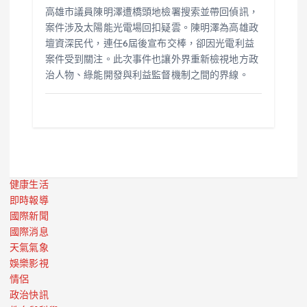
高雄市議員陳明澤遭橋頭地檢署搜索並帶回偵訊，
案件涉及太陽能光電場回扣疑雲。陳明澤為高雄政
壇資深民代，連任6屆後宣布交棒，卻因光電利益
案件受到關注。此次事件也讓外界重新檢視地方政
治人物、綠能開發與利益監督機制之間的界線。
健康生活
即時報導
國際新聞
國際消息
天氣氣象
娛樂影視
情侶
政治快訊