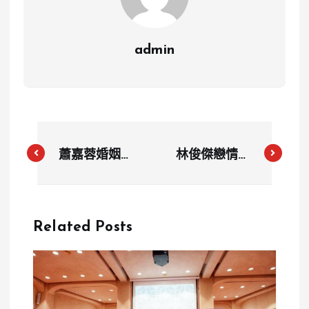
admin
蕭嘉蓉婚姻風
林俊傑戀情爆
暴怎麼延燒？
爭議有隱情？
控前夫外遇2
前女友控遭
女判賠確定
PUA 壽宴
Related Posts
再反告影射王
合影成關鍵
建民侵害隱私