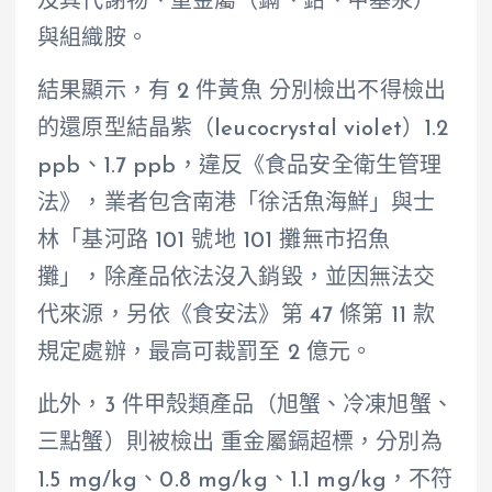
及其代謝物、重金屬（鎘、鉛、甲基汞）
與組織胺。
結果顯示，有 2 件黃魚 分別檢出不得檢出
的還原型結晶紫（leucocrystal violet）1.2
ppb、1.7 ppb，違反《食品安全衛生管理
法》，業者包含南港「徐活魚海鮮」與士
林「基河路 101 號地 101 攤無市招魚
攤」，除產品依法沒入銷毀，並因無法交
代來源，另依《食安法》第 47 條第 11 款
規定處辦，最高可裁罰至 2 億元。
此外，3 件甲殼類產品（旭蟹、冷凍旭蟹、
三點蟹）則被檢出 重金屬鎘超標，分別為
1.5 mg/kg、0.8 mg/kg、1.1 mg/kg，不符