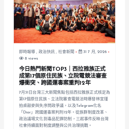
即時報導
,
政治快訊
,
社會新聞
31 7 月, 2026
8 views
今日熱門新聞TOP3｜西拉雅族正式
成第17個原住民族、立院電競法審查
爆衝突、跨國運毒案重判12年
7月31日台灣三大新聞焦點包括西拉雅族正式核定為
第17個原住民族、立法院審查電競法時爆發林宜瑾
拍桌敲麥與失序問政爭議，以及Telegram化名
「Dior」跨國運毒案判刑12年。從族群制度改革、
政治議場文化到毒品犯罪防制，三起事件反映台灣
社會持續面對制度調整與公共治理挑戰。