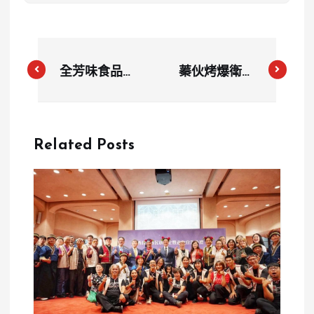
全芳味食品改
蓁伙烤爆衛生
標過期豬排！
危機！用餐等
至少1萬片流
1小時、缺貨
入市面 檢方
又蟑螂 店家
Related Posts
求重刑
坦承影片屬實