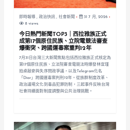
即時報導
,
政治快訊
,
社會新聞
31 7 月, 2026
8 views
今日熱門新聞TOP3｜西拉雅族正式
成第17個原住民族、立院電競法審查
爆衝突、跨國運毒案重判12年
7月31日台灣三大新聞焦點包括西拉雅族正式核定為
第17個原住民族、立法院審查電競法時爆發林宜瑾
拍桌敲麥與失序問政爭議，以及Telegram化名
「Dior」跨國運毒案判刑12年。從族群制度改革、
政治議場文化到毒品犯罪防制，三起事件反映台灣
社會持續面對制度調整與公共治理挑戰。