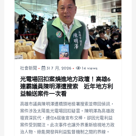
社會新聞
31 7 月, 2026
14 views
光電場回扣案燒進地方政壇！高雄6
連霸議員陳明澤遭搜索 近年地方利
益輸送案件一次看
高雄市議員陳明澤遭橋頭地檢署搜索並帶回偵訊，
案件涉及太陽能光電場回扣疑雲。陳明澤為高雄政
壇資深民代，連任6屆後宣布交棒，卻因光電利益
案件受到關注。此次事件也讓外界重新檢視地方政
治人物、綠能開發與利益監督機制之間的界線。