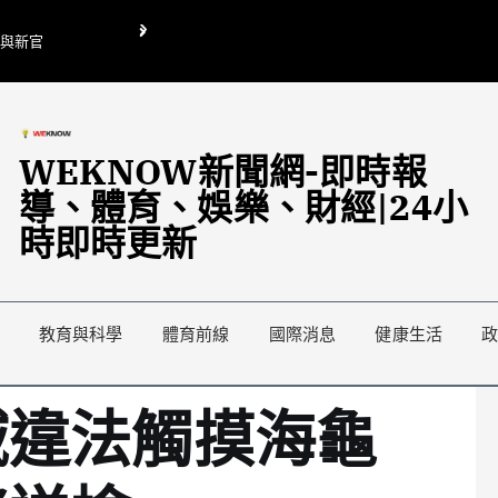
O與新官
翁曉玲喊刪陸委會1295萬媒宣費惹議 梁文傑回「只能靠嘴巴」
藍綠延燒地方宣傳預算戰
WEKNOW新聞網-即時報
導、體育、娛樂、財經|24小
時即時更新
教育與科學
體育前線
國際消息
健康生活
域違法觸摸海龜