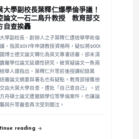
葉大學副校長葉釋仁爆學倫爭議！
控論文一石二鳥升教授 教育部交
方自查挨轟
大學副校長、創辦人之子葉釋仁遭檢舉學術倫
議，指其2017年申請教授資格時，疑似將2001
國博士德文論文轉化為英文專書送審，卻未清
露屬學位論文延續性研究，被質疑論文一魚兩
檢舉人還指出，葉釋仁升等前後授課紀錄異
送審論文摘要與署名也有疑點。教育部接獲檢
交由大葉大學自查，遭批「自己查自己」。近
方舟碩士論文遭撤銷學位等學倫案件，也讓論
襲與升等審查再次受到關注。
tinue reading