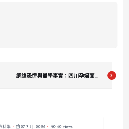
網絡恐慌與醫學事實：四川孕婦面對
「超雄綜合症」流產爭議
與科學
27 7 月, 2026
40 views