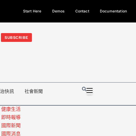
Start Here
Demos
Contact
Documentation
今日熱門新聞TOP3｜西拉雅族正式成第17個原住民族、立院電競
光電場回扣
法審查爆衝突、跨國運毒案重判12年
地方利益輸
SUBSCRIBE
政治快訊
社會新聞
健康生活
即時報導
國際新聞
國際消息