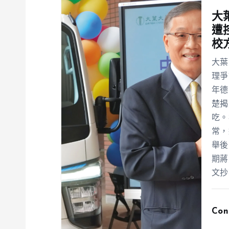
大
遭
校
大葉
理爭
年德
楚揭
吃。
常，
舉後
期蔣
文抄
Con