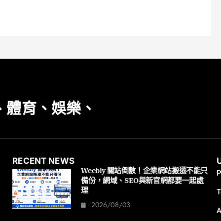
、體育、娛樂、
RECENT NEWS
Weebly 關站倒數！企業網站搬遷不能只
P
備份，網域、SEO與新官網都要一起處
理
T
2026/08/03
A