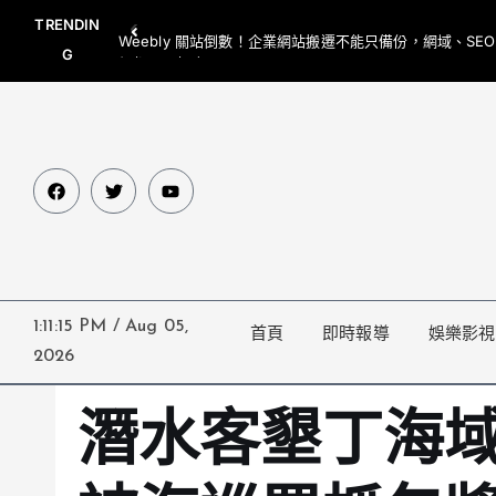
TRENDIN
Weebly 關站倒數！企業網站搬遷不能只備份，網域、SE
G
網都要一起處理
1:11:16 PM
/
Aug 05,
首頁
即時報導
娛樂影視
2026
潛水客墾丁海