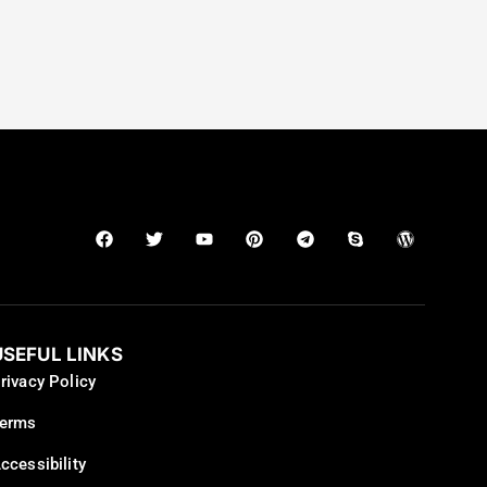
USEFUL LINKS
rivacy Policy
erms
ccessibility