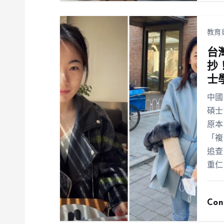
教育
台
抄
士
中國
碩士
原本
「複
追查
重仁
Con