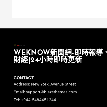
WEKNOW新聞網-即時報導
財經|24小時即時更新
CONTACT
Address: New York, Avenue Street
Email: support@blazethemes.com
Tel: +944-5484451244