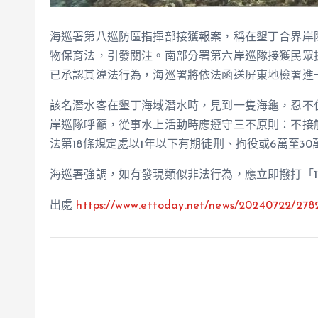
海巡署第八巡防區指揮部接獲報案，稱在墾丁合界岸
物保育法，引發關注。南部分署第六岸巡隊接獲民眾
已承認其違法行為，海巡署將依法函送屏東地檢署進
該名潛水客在墾丁海域潛水時，見到一隻海龜，忍不
岸巡隊呼籲，從事水上活動時應遵守三不原則：不接
法第18條規定處以1年以下有期徒刑、拘役或6萬至3
海巡署強調，如有發現類似非法行為，應立即撥打「1
出處
https://www.ettoday.net/news/20240722/278