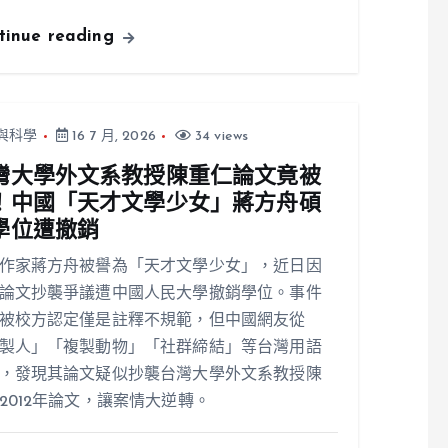
tinue reading
與科學
16 7 月, 2026
34 views
灣大學外文系教授陳重仁論文竟被
！中國「天才文學少女」蔣方舟碩
學位遭撤銷
作家蔣方舟被譽為「天才文學少女」，近日因
論文抄襲爭議遭中國人民大學撤銷學位。事件
被校方認定僅是註釋不規範，但中國網友從
製人」「複製動物」「社群締結」等台灣用語
，發現其論文疑似抄襲台灣大學外文系教授陳
2012年論文，讓案情大逆轉。