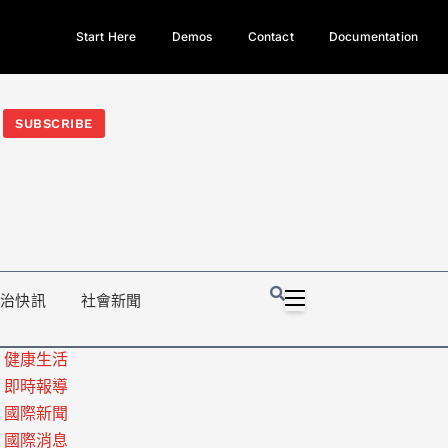
Start Here
Demos
Contact
Documentation
今日熱門新聞TOP3｜西拉雅族正式成第17個原住民族、立院電競
光電場回扣
法審查爆衝突、跨國運毒案重判12年
地方利益輸
SUBSCRIBE
政治快訊
社會新聞
健康生活
即時報導
國際新聞
國際消息