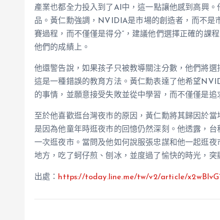
產業也都全力投入到了AI中，這一點讓他感到高興。
品。黃仁勳強調，NVIDIA是市場的創造者，而不
賽過程，而不僅僅是得分”，建議他們選擇正確的課
他們的成績上。
他還警告說，如果孩子只被教導關注分數，他們將選
這是一種錯誤的教育方法。黃仁勳表達了他希望NVI
的事情，並願意接受失敗並從中學習，而不僅僅是追
至於他喜歡逛台灣夜市的原因，黃仁勳將其歸因於當
是因為他童年時逛夜市的回憶仍然深刻。他透露，台
一次逛夜市。當問及他如何說服張忠謀和他一起逛夜市
地方，吃了蚵仔煎、刨冰，並度過了愉快的時光，突
出處：
https://today.line.me/tw/v2/article/x2wBl