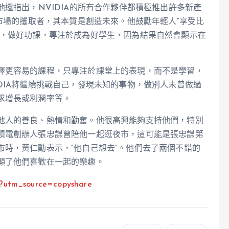
他還指出，NVIDIA的所有合作夥伴都積極推出許多新產
是市場的攫取者，其本質是創造未來。他鼓勵年輕人“享受比
程，做好功課，專注於成為好學生，因為結果自然會顯示在
擇更容易的課程，只專注於課堂上的表現，而不是學習，
DIA將繼續挑戰自己，發現未知的事物，做別人未曾做過
求增長或利潤率等。
地人的善良、熱情和勤奮。他很高興能夠支持他們，特別
積電創辦人張忠謀曾陪他一起逛夜市，這可能是張忠謀第
時，黃仁勳表示，“他自己想去”。他們去了兩個不錯的
顯了他們喜歡在一起的樂趣。
vG?utm_source=copyshare