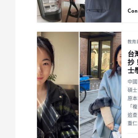
Con
教育
台
抄
士
中國
碩士
原本
「複
追查
重仁