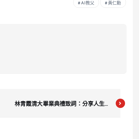
AI教父
黃仁勳
林青霞清大畢業典禮致詞：分享人生感
悟