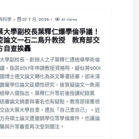
與科學
27 7 月, 2026
41 views
葉大學副校長葉釋仁爆學倫爭議！
控論文一石二鳥升教授 教育部交
方自查挨轟
大學副校長、創辦人之子葉釋仁遭檢舉學術倫
議，指其2017年申請教授資格時，疑似將2001
國博士德文論文轉化為英文專書送審，卻未清
露屬學位論文延續性研究，被質疑論文一魚兩
檢舉人還指出，葉釋仁升等前後授課紀錄異
送審論文摘要與署名也有疑點。教育部接獲檢
交由大葉大學自查，遭批「自己查自己」。近
方舟碩士論文遭撤銷學位等學倫案件，也讓論
襲與升等審查再次受到關注。