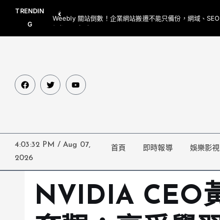
TRENDIN
Weebly 關站倒數！企業網站搬遷不能只備份，網域、SE
G
網都要一起處理
4:03:33 PM
/
Aug 07,
首頁
即時報導
娛樂影視
2026
NVIDIA CE