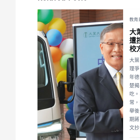
教育
大
遭
校
大葉
理爭
年德
楚揭
吃。
常，
舉後
期蔣
文抄