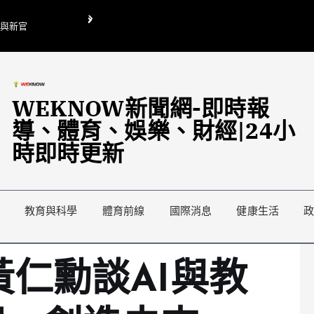
O與新官
翁曉玲喊刪陸委會1295萬媒宣費惹議 梁文傑回「只能靠嘴巴」
藍綠延燒地方宣傳預算戰
WEKNOW新聞網-即時報
導、體育、娛樂、財經|24小
時即時更新
教育與科學
體育前線
國際消息
健康生活
O黃仁勳談AI與教