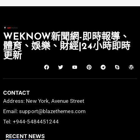
WEKNOW新聞網-即時報導、
體育、娛樂、財經|24小時即時
更新
CONTACT
Address: New York, Avenue Street
Email: support@blazethemes.com
Tel: +944-5484451244
RECENT NEWS