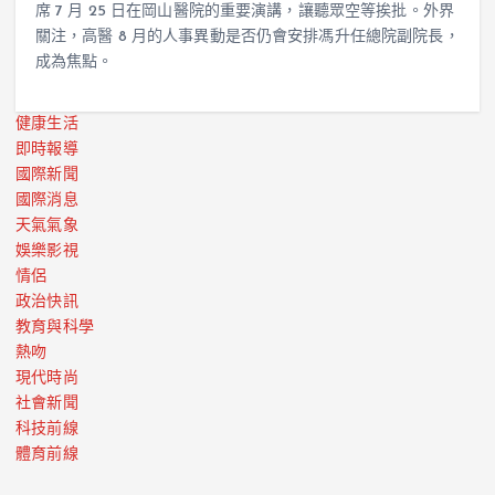
席 7 月 25 日在岡山醫院的重要演講，讓聽眾空等挨批。外界
關注，高醫 8 月的人事異動是否仍會安排馮升任總院副院長，
成為焦點。
健康生活
即時報導
國際新聞
國際消息
天氣氣象
娛樂影視
情侶
政治快訊
教育與科學
熱吻
現代時尚
社會新聞
科技前線
體育前線