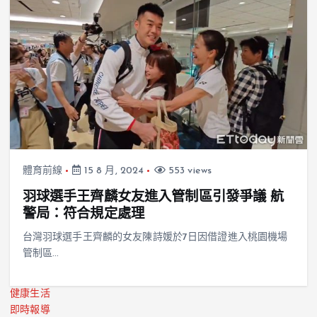
體育前線
15 8 月, 2024
553 views
羽球選手王齊麟女友進入管制區引發爭議 航
警局：符合規定處理
台灣羽球選手王齊麟的女友陳詩媛於7日因借證進入桃園機場
管制區…
健康生活
即時報導