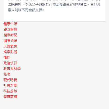
法院聲押，李氏父子與施姓司機深夜遭裁定收押禁見，其他涉
案人則以不同金額交保。
健康生活
即時報導
國際新聞
國際消息
天氣氣象
娛樂影視
情侶
政治快訊
教育與科學
熱吻
現代時尚
社會新聞
科技前線
體育前線