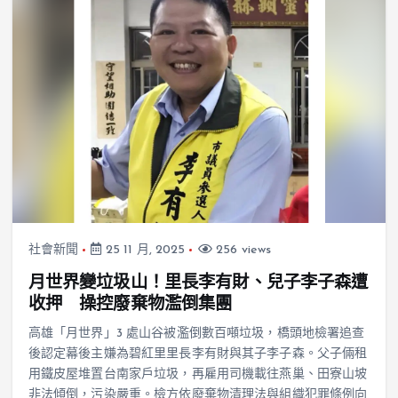
社會新聞
25 11 月, 2025
256 views
月世界變垃圾山！里長李有財、兒子李子森遭
收押 操控廢棄物濫倒集團
高雄「月世界」3 處山谷被濫倒數百噸垃圾，橋頭地檢署追查
後認定幕後主嫌為碧紅里里長李有財與其子李子森。父子倆租
用鐵皮屋堆置台南家戶垃圾，再雇用司機載往燕巢、田寮山坡
非法傾倒，污染嚴重。檢方依廢棄物清理法與組織犯罪條例向