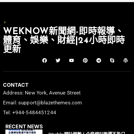
WEKNOW新聞網-即時報導、
體育、娛樂、財經|24小時即時
更新
CONTACT
Address: New York, Avenue Street
Email: support@blazethemes.com
Tel: +944-5484451244
RECENT NEWS