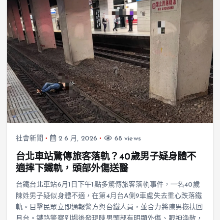
社會新聞
2 6 月, 2026
68 views
台北車站驚傳旅客落軌？40歲男子疑身體不
適摔下鐵軌，頭部外傷送醫
台鐵台北車站6月1日下午1點多驚傳旅客落軌事件，一名40歲
陳姓男子疑似身體不適，在第4月台A側9車處失去重心跌落鐵
軌。目擊民眾立即通報警方與台鐵人員，並合力將陳男攙扶回
月台。鐵路警察到場後發現陳男頭部有明顯外傷、眼神渙散，