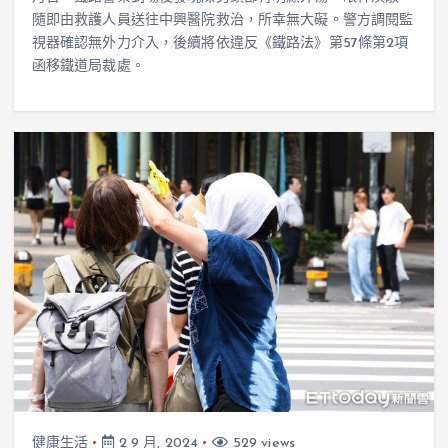
隨即由救護人員送往中興醫院救治，所幸無大礙。警方調閱監
視器確認無外力介入，後續將依違反《鐵路法》第57條第2項
函移鐵道局裁處。
健康生活
2 9 月, 2024
529 views