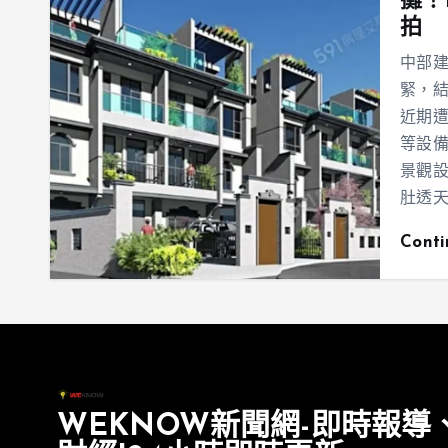
攤！
拍
中部
緊，結
近期
等設備
景觀
肚透
Cont
WEKNOW新聞網-即時報導