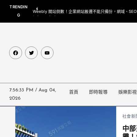
TRENDIN
Weebly 關站倒數！企業網站搬遷不能只備份，網域、SE
G
網都要一起處理
7:56:33 PM
/
Aug 04,
首頁
即時報導
娛樂影視
2026
社會新
中部