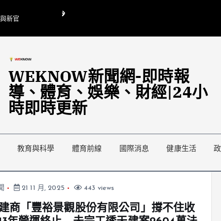
O與新官
翁曉玲喊刪陸委會1295萬媒宣費惹議 梁文傑回「只能靠嘴巴」
藍綠延燒地方宣傳預算戰
WEKNOW新聞網-即時報
導、體育、娛樂、財經|24小
時即時更新
教育與科學
體育前線
國際消息
健康生活
聞
21 11 月, 2025
443 views
建商「豐裕景觀股份有限公司」撐不住收