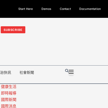
Start Here
Demos
Contact
Documentation
今日熱門新聞TOP3｜西拉雅族正式成第17個原住民族、立院電競
光電場回扣
法審查爆衝突、跨國運毒案重判12年
地方利益輸
SUBSCRIBE
政治快訊
社會新聞
健康生活
即時報導
國際新聞
國際消息