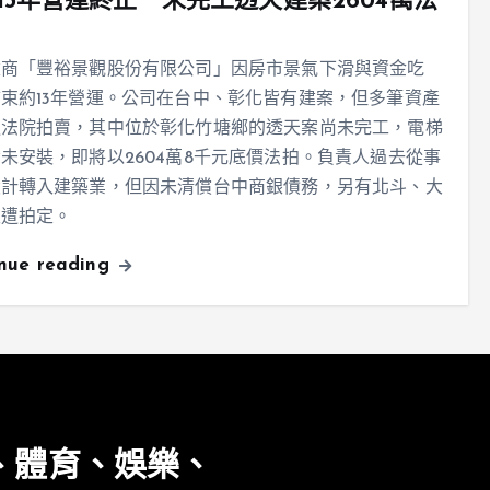
13年營運終止 未完工透天建案2604萬法
建商「豐裕景觀股份有限公司」因房市景氣下滑與資金吃
束約13年營運。公司在台中、彰化皆有建案，但多筆資產
遭法院拍賣，其中位於彰化竹塘鄉的透天案尚未完工，電梯
未安裝，即將以2604萬8千元底價法拍。負責人過去從事
設計轉入建築業，但因未清償台中商銀債務，另有北斗、大
天遭拍定。
inue reading
、體育、娛樂、