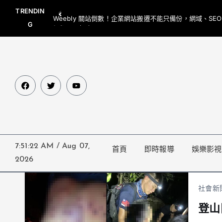
TRENDIN
Weebly 關站倒數！企業網站搬遷不能只備份，網域、SE
G
網都要一起處理
7:51:22 AM
/
Aug 07,
首頁
即時報導
娛樂影視
2026
社會新
登山