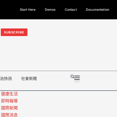
Start Here
Demos
Contact
Documentation
今日熱門新聞TOP3｜西拉雅族正式成第17個原住民族、立院電競
光電場回扣
法審查爆衝突、跨國運毒案重判12年
地方利益輸
SUBSCRIBE
政治快訊
社會新聞
健康生活
即時報導
國際新聞
國際消息