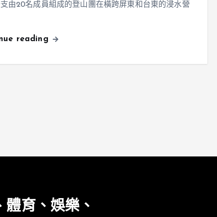
支由20名成員組成的登山團在橫跨屏東和台東的浸水營
inue reading
、體育、娛樂、