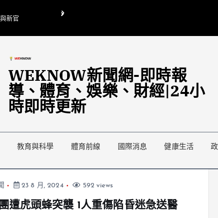
O與新官
翁曉玲喊刪陸委會1295萬媒宣費惹議 梁文傑回「只能靠嘴巴」
藍綠延燒地方宣傳預算戰
WEKNOW新聞網-即時報
導、體育、娛樂、財經|24小
時即時更新
教育與科學
體育前線
國際消息
健康生活
聞
23 8 月, 2024
592 views
團遭虎頭蜂突襲 1人重傷陷昏迷急送醫