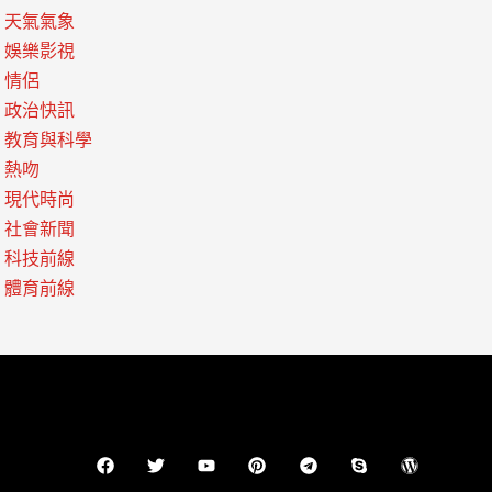
天氣氣象
娛樂影視
情侶
政治快訊
教育與科學
熱吻
現代時尚
社會新聞
科技前線
體育前線