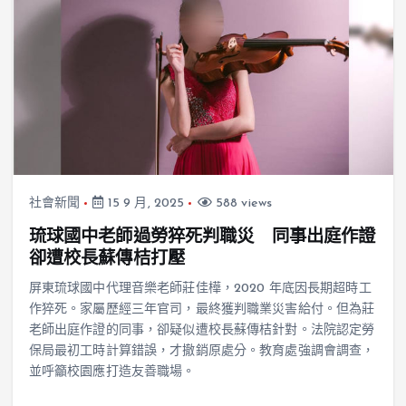
社會新聞
15 9 月, 2025
588 views
琉球國中老師過勞猝死判職災 同事出庭作證
卻遭校長蘇傳桔打壓
屏東琉球國中代理音樂老師莊佳樺，2020 年底因長期超時工
作猝死。家屬歷經三年官司，最終獲判職業災害給付。但為莊
老師出庭作證的同事，卻疑似遭校長蘇傳桔針對。法院認定勞
保局最初工時計算錯誤，才撤銷原處分。教育處強調會調查，
並呼籲校園應打造友善職場。