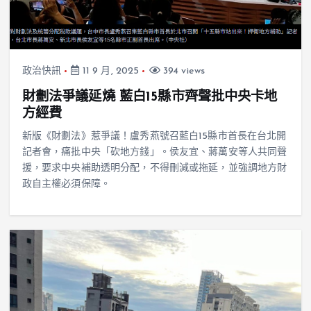
政治快訊
11 9 月, 2025
394 views
財劃法爭議延燒 藍白15縣市齊聲批中央卡地
方經費
新版《財劃法》惹爭議！盧秀燕號召藍白15縣市首長在台北開
記者會，痛批中央「砍地方錢」。侯友宜、蔣萬安等人共同聲
援，要求中央補助透明分配，不得刪減或拖延，並強調地方財
政自主權必須保障。