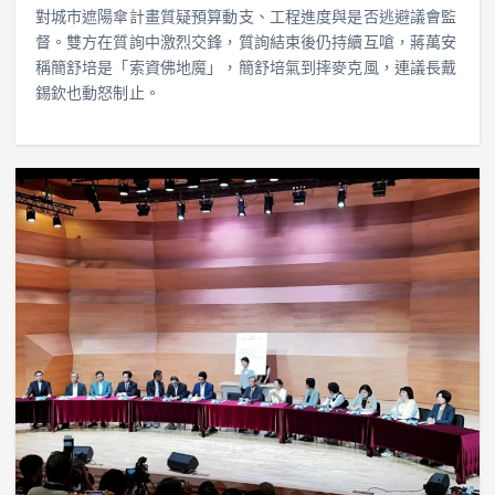
對城市遮陽傘計畫質疑預算動支、工程進度與是否逃避議會監
督。雙方在質詢中激烈交鋒，質詢結束後仍持續互嗆，蔣萬安
稱簡舒培是「索資佛地魔」，簡舒培氣到摔麥克風，連議長戴
錫欽也動怒制止。