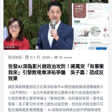
政治快訊
31 7 月, 2026
10 views
告發AI深偽影片掀政治攻防！蔣萬安「有事衝
我來」引發教唆韋淳祐爭議 吳子嘉：恐成反
效果
國民黨新媒體部前主任韋淳祐製作AI模仿總統賴清德聲線影片
《油不得你》，台北市長蔣萬安公開表示影片由他委託製作，
引發民進黨立委李坤城以「教唆犯罪」向刑事局告發。事件延
燒後，吳子嘉分析法律上確有討論空間，但也批評政治追打可
能反讓蔣萬安累積聲量。 AI深偽技術與政治創作界線再成焦