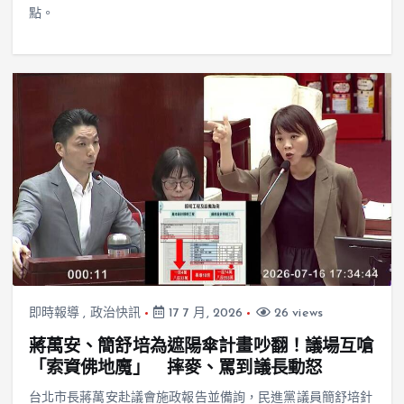
點。
即時報導
,
政治快訊
17 7 月, 2026
26 views
蔣萬安、簡舒培為遮陽傘計畫吵翻！議場互嗆
「索資佛地魔」 摔麥、罵到議長動怒
台北市長蔣萬安赴議會施政報告並備詢，民進黨議員簡舒培針