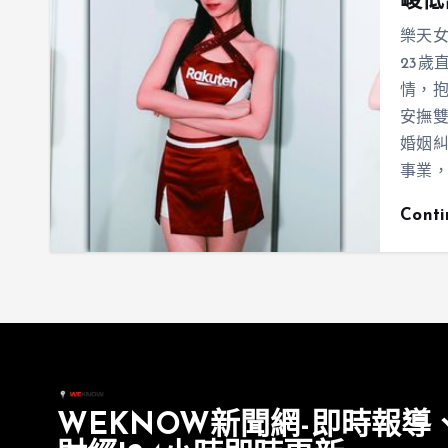
峻低
樂天
23歲
情，
安撫雙
婚姻
事業
Cont
WEKNOW新聞網-即時報導