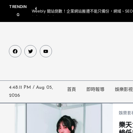
TRENDIN
Weebly 關站倒數！企業網站搬遷不能只備份，網域、SE
G
網都要一起處理
4:48:12 PM
/
Aug 05,
首頁
即時報導
娛樂影視
2026
娛樂影
樂天