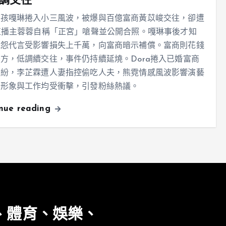
調交往
女孩嘎琳捲入小三風波，被爆與百億富商黃苡峻交往，卻遭
直播主蓉蓉自稱「正宮」嗆聲並公開合照。嘎琳事後才知
抱怨代言受影響損失上千萬，向富商暗示補償。富商則花錢
方，低調續交往，事件仍持續延燒。Dora捲入已婚富商
糾紛，李芷霖遭人妻指控偷吃人夫，熊霓情感風波影響演藝
，形象與工作均受衝擊，引發粉絲熱議。
inue reading
、體育、娛樂、