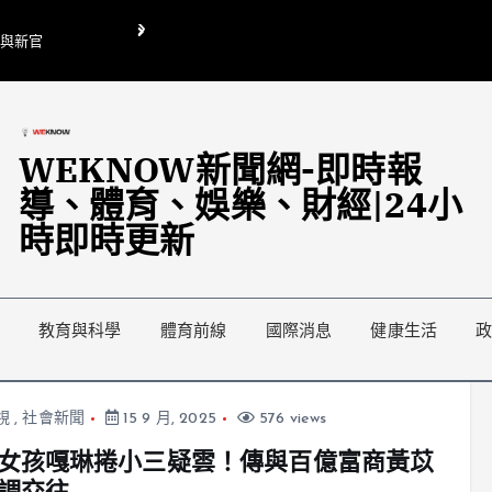
O與新官
翁曉玲喊刪陸委會1295萬媒宣費惹議 梁文傑回「只能靠嘴巴」
藍綠延燒地方宣傳預算戰
WEKNOW新聞網-即時報
導、體育、娛樂、財經|24小
時即時更新
教育與科學
體育前線
國際消息
健康生活
視
,
社會新聞
15 9 月, 2025
576 views
女孩嘎琳捲小三疑雲！傳與百億富商黃苡