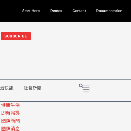
Start Here
Demos
Contact
Documentation
今日熱門新聞TOP3｜西拉雅族正式成第17個原住民族、立院電競
光電場回扣
法審查爆衝突、跨國運毒案重判12年
地方利益輸
SUBSCRIBE
政治快訊
社會新聞
健康生活
即時報導
國際新聞
國際消息