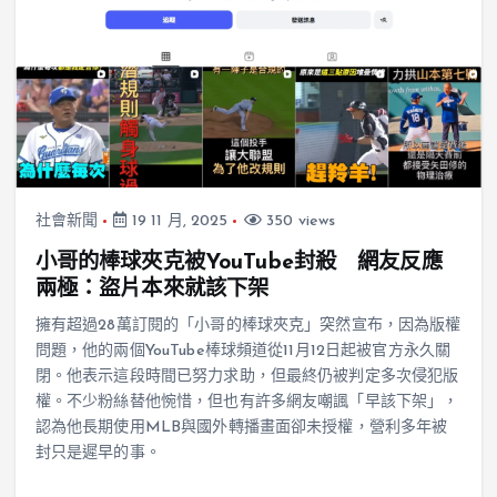
社會新聞
19 11 月, 2025
350 views
小哥的棒球夾克被YouTube封殺 網友反應
兩極：盜片本來就該下架
擁有超過28萬訂閱的「小哥的棒球夾克」突然宣布，因為版權
問題，他的兩個YouTube棒球頻道從11月12日起被官方永久關
閉。他表示這段時間已努力求助，但最終仍被判定多次侵犯版
權。不少粉絲替他惋惜，但也有許多網友嘲諷「早該下架」，
認為他長期使用MLB與國外轉播畫面卻未授權，營利多年被
封只是遲早的事。