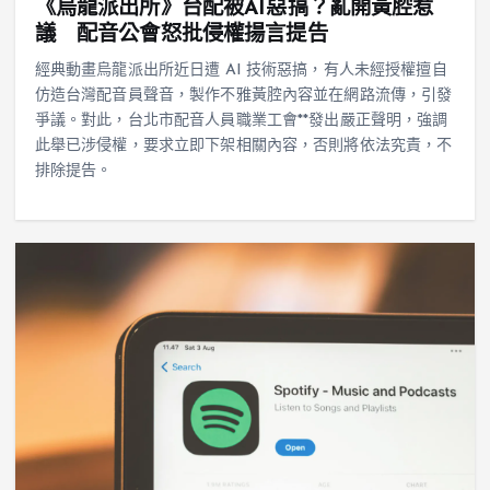
《烏龍派出所》台配被AI惡搞？亂開黃腔惹
議 配音公會怒批侵權揚言提告
經典動畫烏龍派出所近日遭 AI 技術惡搞，有人未經授權擅自
仿造台灣配音員聲音，製作不雅黃腔內容並在網路流傳，引發
爭議。對此，台北市配音人員職業工會**發出嚴正聲明，強調
此舉已涉侵權，要求立即下架相關內容，否則將依法究責，不
排除提告。