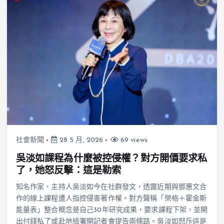
社會新聞
28 5 月, 2026
69 views
吳淡如課程為什麼被控侵權？對方開價要求私
了，她怒反擊：這是勒索
知名作家、主持人吳淡如今在社群發文，透露近期與鄧惠文合
作的線上課程遭人指控侵害著作權。對方聲稱「榮格＋霍金斯
能量表」整合概念是自己30年研究成果，要求課程下架，並開
出付錢私了或赴地檢署開記者會提告兩條路。吳淡如怒斥這是