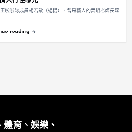
情人行徑曝光
國王啦啦隊成員楊若歆（楊楊），曾是藝人的舞蹈老師長達
inue reading
、體育、娛樂、