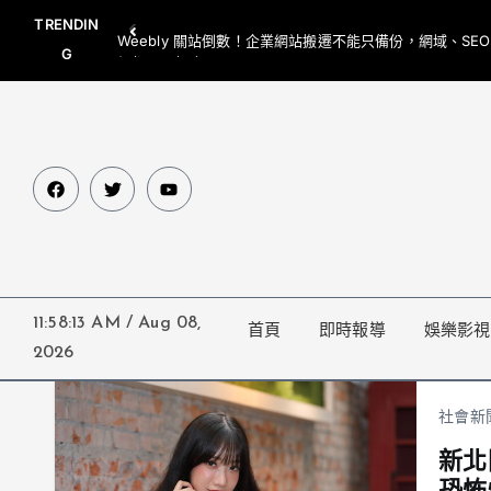
TRENDIN
Weebly 關站倒數！企業網站搬遷不能只備份，網域、SE
G
網都要一起處理
11:58:14 AM
/
Aug 08,
首頁
即時報導
娛樂影視
2026
社會新
新北