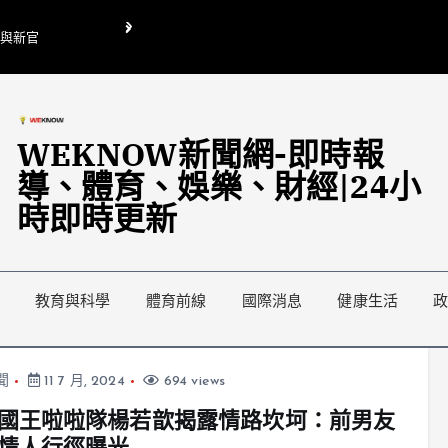
O與新官
翁曉玲喊刪陸委會1295萬媒宣費惹議 梁文傑回「只能靠嘴巴」
藍綠延燒地方宣傳預算戰
WEKNOW新聞網-即時報
導、體育、娛樂、財經|24小
時即時更新
教育與科學
體育前線
國際消息
健康生活
聞
11 7 月, 2024
694 views
國王啦啦隊楊若歆揭露情路坎坷：前男友