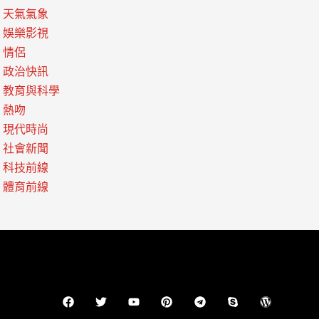
天氣氣象
娛樂影視
情侶
政治快訊
教育與科學
熱吻
現代時尚
社會新聞
科技前線
體育前線