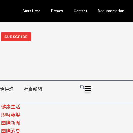
Start Here
Demos
Contact
Documentation
今日熱門新聞TOP3｜西拉雅族正式成第17個原住民族、立院電競
光電場回扣
法審查爆衝突、跨國運毒案重判12年
地方利益輸
SUBSCRIBE
政治快訊
社會新聞
健康生活
即時報導
國際新聞
國際消息