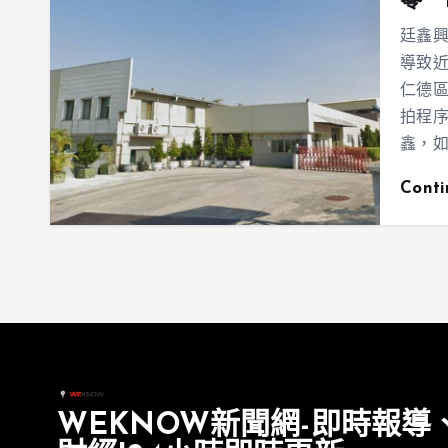
零 
廷鑫興
導致近
仁德
拍程序
鑫，
Cont
WEKNOW新聞網-即時報導