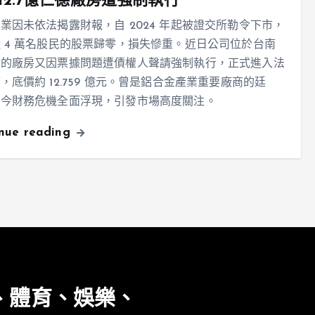
12.7億仁德廠房遭強制執行
業因未依法揭露財報，自 2024 年起被證交所勒令下市，
 4 萬名股民的股票歸零，損失慘重。近日公司位於台南
區的廠房又因票據問題遭債權人聲請強制執行，正式進入法
，底價約 12.759 億元。曾是鋁合金產業重要廠商的廷
如今財務危機全面浮現，引發市場高度關注。
inue reading
、體育、娛樂、