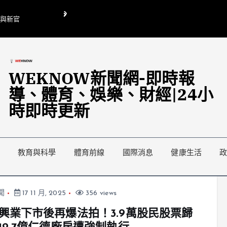
O與新官
翁曉玲喊刪陸委會1295萬媒宣費惹議 梁文傑回「只能靠嘴巴」
藍綠延燒地方宣傳預算戰
WEKNOW新聞網-即時報
導、體育、娛樂、財經|24小
時即時更新
教育與科學
體育前線
國際消息
健康生活
聞
17 11 月, 2025
356 views
興業下市後再爆法拍！3.9萬股民股票歸