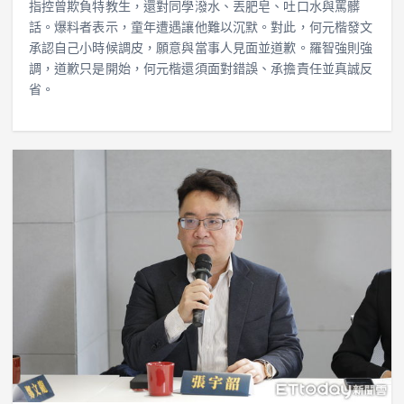
指控曾欺負特教生，還對同學潑水、丟肥皂、吐口水與罵髒
話。爆料者表示，童年遭遇讓他難以沉默。對此，何元楷發文
承認自己小時候調皮，願意與當事人見面並道歉。羅智強則強
調，道歉只是開始，何元楷還須面對錯誤、承擔責任並真誠反
省。