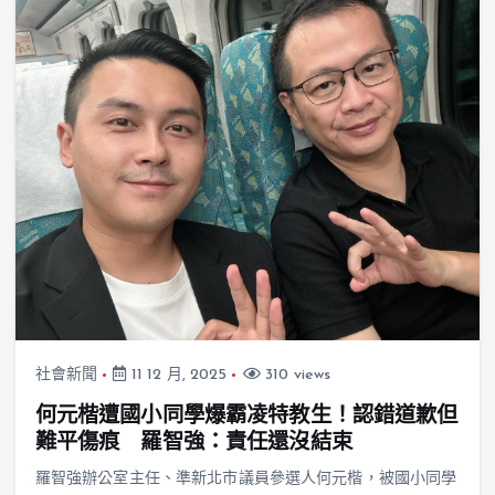
社會新聞
11 12 月, 2025
310 views
何元楷遭國小同學爆霸凌特教生！認錯道歉但
難平傷痕 羅智強：責任還沒結束
羅智強辦公室主任、準新北市議員參選人何元楷，被國小同學