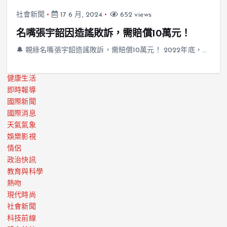
社會新聞
17 6 月, 2024
652 views
名嘴張宇韶因造謠敗訴，需賠償10萬元！
🔔 親綠名嘴張宇韶造謠敗訴，需賠償10萬元！ 2022年底，…
健康生活
即時報導
國際新聞
國際消息
天氣氣象
娛樂影視
情侶
政治快訊
教育與科學
熱吻
現代時尚
社會新聞
科技前線