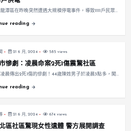
11戶供電
龍潭區在昨晚突然遭遇大規模停電事件，導致1111戶民眾…
inue reading
聞
21 6 月, 2024
585 views
市慘劇：凌晨命案2死1傷震驚社區
凌晨傳出2死1傷的慘劇！44歲陳姓男子於凌晨3點多，闖…
inue reading
導
21 6 月, 2024
674 views
北區社區驚現女性遺體 警方展開調查