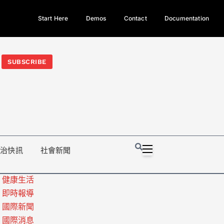
Start Here
Demos
Contact
Documentation
今日熱門新聞TOP3｜西拉雅族正式成第17個原住民族、立院電競
光電場回扣
法審查爆衝突、跨國運毒案重判12年
地方利益輸
SUBSCRIBE
政治快訊
社會新聞
健康生活
即時報導
國際新聞
國際消息