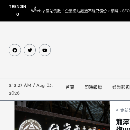
TRENDIN
Weebly 關站倒數！企業網站搬遷不能只備份，網域、SE
G
網都要一起處理
2:12:27 AM
/
Aug 03,
首頁
即時報導
娛樂影視
2026
社會新
龍潭