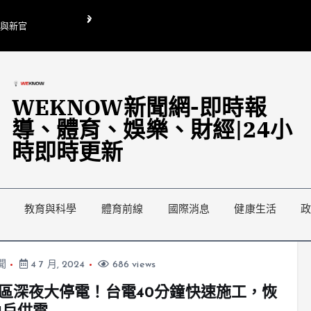
O與新官
翁曉玲喊刪陸委會1295萬媒宣費惹議 梁文傑回「只能靠嘴巴」
藍綠延燒地方宣傳預算戰
WEKNOW新聞網-即時報
導、體育、娛樂、財經|24小
時即時更新
教育與科學
體育前線
國際消息
健康生活
聞
4 7 月, 2024
686 views
區深夜大停電！台電40分鐘快速施工，恢