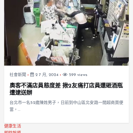
社會新聞
2 7 月, 2024
599 views
奧客不滿店員態度差 揪2友痛打店員還砸酒瓶
遭逮送辦
台北市一名52歲陳姓男子，日前到中山區北安路一間超商買便
當，…
健康生活