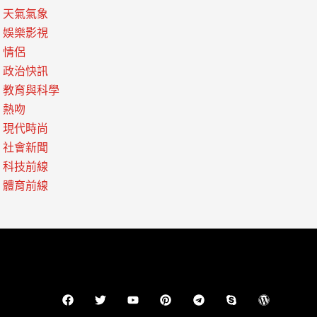
天氣氣象
娛樂影視
情侶
政治快訊
教育與科學
熱吻
現代時尚
社會新聞
科技前線
體育前線