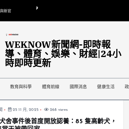
O與新官
翁曉玲喊刪陸委會1295萬媒宣費惹議 梁文傑回「只能靠嘴巴」
藍綠延燒地方宣傳預算戰
WEKNOW新聞網-即時報
導、體育、娛樂、財經|24小
時即時更新
教育與科學
體育前線
國際消息
健康生活
聞
25 11 月, 2025
268 views
犬舍事件後首度開放認養：85 隻高齡犬，