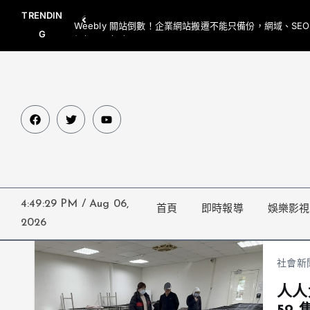
TRENDIN
Weebly 關站倒數！企業網站搬遷不能只備份，網域、SE
G
網都要一起處理
4:49:29 PM
/
Aug 06,
首頁
即時報導
娛樂影視
2026
社會新
人人