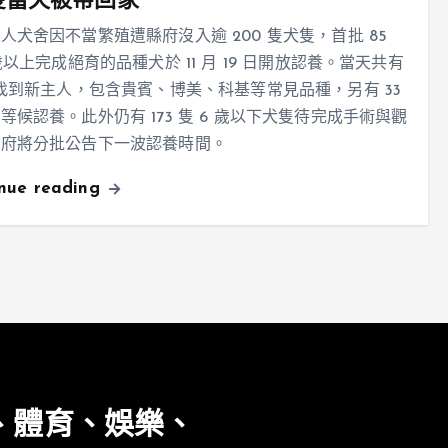
 隻當天被帶回家
人犬舍因不當繁殖遭縣府沒入逾 200 隻犬隻，首批 85
 歲以上完成絕育的品種犬於 11 月 19 日開放認養。當天共有
隻找到新主人，包含貴賓、博美、科基等常見品種，另有 33
等候認養。此外仍有 173 隻 6 歲以下犬隻待完成手術與觀
縣府將分批公告下一波認養時間。
inue reading
、體育、娛樂、