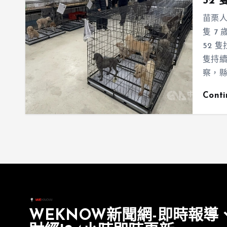
52
苗栗人
隻 7
52 
隻持續
察，
Cont
WEKNOW新聞網-即時報導