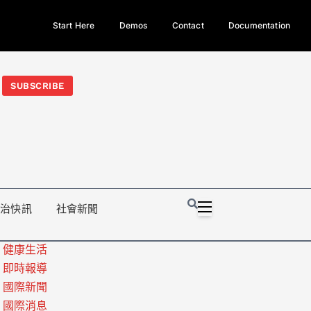
Start Here
Demos
Contact
Documentation
今日熱門新聞TOP3｜西拉雅族正式成第17個原住民族、立院電競
光電場回扣
法審查爆衝突、跨國運毒案重判12年
地方利益輸
SUBSCRIBE
政治快訊
社會新聞
健康生活
即時報導
國際新聞
國際消息