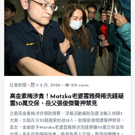
社會新聞
11 2 月, 2026
219 views
高金素梅涉貪！Matzka老婆雲雅舜捲洗錢疑
雲50萬交保、岳父張俊傑聲押禁見
立委高金素梅涉詐領助理費、浮報活動補助及違法輸入快篩3
大案，北檢兵分30路搜索約談18人。助理張俊傑遭聲押禁見，
其女、金曲歌手Matzka老婆雲雅舜涉洗錢罪嫌50萬交保並限
出境。多名前助理與協會、廠商負責人交保，案情持續擴大。