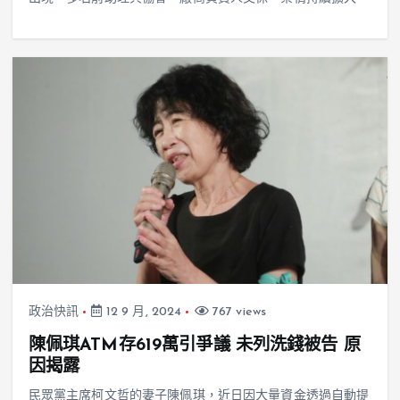
政治快訊
12 9 月, 2024
767 views
陳佩琪ATM存619萬引爭議 未列洗錢被告 原
因揭露
民眾黨主席柯文哲的妻子陳佩琪，近日因大量資金透過自動提