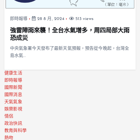
即時報導
28 8 月, 2024
513 views
強雷陣雨來襲！全台水氣增多，周四局部大雨
恐成災
中央氣象署今天發布了最新天氣預報，預告從今晚起，台灣全
島水氣…
健康生活
即時報導
國際新聞
國際消息
天氣氣象
娛樂影視
情侶
政治快訊
教育與科學
熱吻