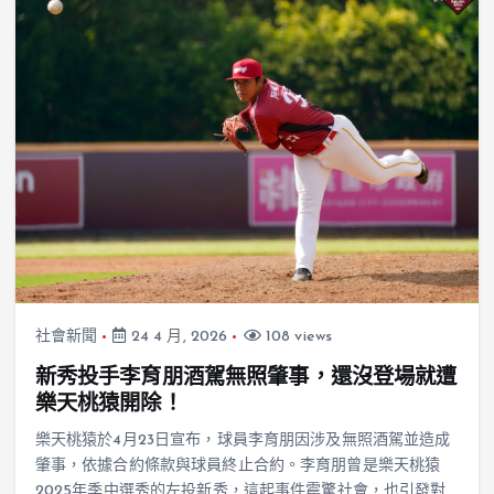
社會新聞
24 4 月, 2026
108 views
新秀投手李育朋酒駕無照肇事，還沒登場就遭
樂天桃猿開除！
樂天桃猿於4月23日宣布，球員李育朋因涉及無照酒駕並造成
肇事，依據合約條款與球員終止合約。李育朋曾是樂天桃猿
2025年季中選秀的左投新秀，這起事件震驚社會，也引發對