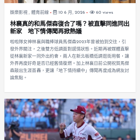
娛樂影視
,
體育前線
10 6 月, 2026
60 views
林襄真的和馬傑森復合了嗎？被直擊同進同出
新家 地下情傳聞再掀熱議
啦啦隊女神林襄與職棒球員馬傑森2023年曾被拍到交往，引
發外界關注，之後雙方低調面對感情狀態。近期再被媒體直擊
從林襄新家一同外出約會，兩人在新北板橋低調逛街用餐，讓
外界再度好奇是否已經舊情復燃。加上林襄日前公開祝賀馬傑
森敲出生涯首轟，更讓「地下情持續中」傳聞再度成為網友討
論焦點。