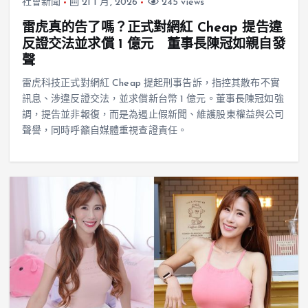
社會新聞
21 1 月, 2026
245 views
雷虎真的告了嗎？正式對網紅 Cheap 提告違
反證交法並求償 1 億元 董事長陳冠如親自發
聲
雷虎科技正式對網紅 Cheap 提起刑事告訴，指控其散布不實
訊息、涉違反證交法，並求償新台幣 1 億元。董事長陳冠如強
調，提告並非報復，而是為遏止假新聞、維護股東權益與公司
聲譽，同時呼籲自媒體重視查證責任。