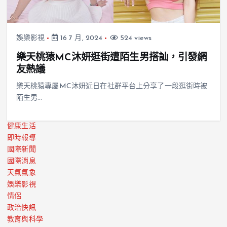
娛樂影視
16 7 月, 2024
524 views
樂天桃猿MC沐妍逛街遭陌生男搭訕，引發網
友熱議
樂天桃猿專屬MC沐妍近日在社群平台上分享了一段逛街時被
陌生男…
健康生活
即時報導
國際新聞
國際消息
天氣氣象
娛樂影視
情侶
政治快訊
教育與科學