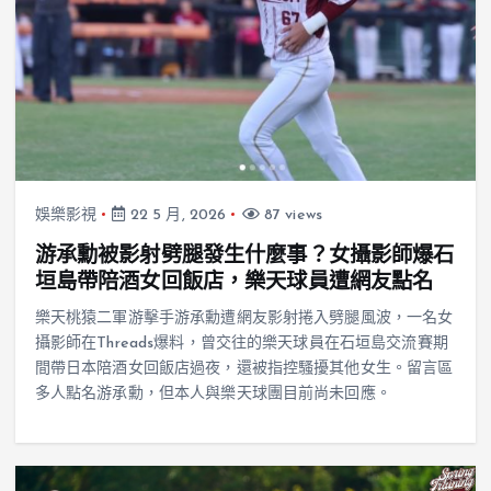
娛樂影視
22 5 月, 2026
87 views
游承勳被影射劈腿發生什麼事？女攝影師爆石
垣島帶陪酒女回飯店，樂天球員遭網友點名
樂天桃猿二軍游擊手游承勳遭網友影射捲入劈腿風波，一名女
攝影師在Threads爆料，曾交往的樂天球員在石垣島交流賽期
間帶日本陪酒女回飯店過夜，還被指控騷擾其他女生。留言區
多人點名游承勳，但本人與樂天球團目前尚未回應。