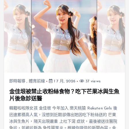
即時報導
,
體育前線
1 7 月, 2026
37 views
金佳垠被禁止收粉絲食物？吃下芒果冰與生魚
片後急診送醫
韓籍啦啦隊女孩 金佳垠 今年加入 樂天桃猿 Rakuten Girls 後
迅速累積高人氣，沒想到近期卻傳出她因吃下粉絲送的 芒果
冰與生魚片，隔天出現嚴重 上吐下瀉 症狀，最後被送往醫院
急診，並被診斷為 急性腸胃炎。根據你提供的新聞內容，金