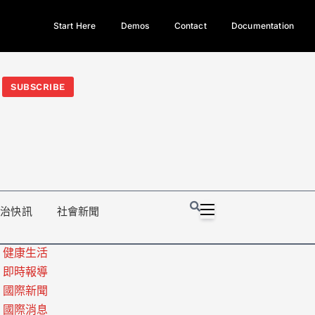
Start Here
Demos
Contact
Documentation
今日熱門新聞TOP3｜西拉雅族正式成第17個原住民族、立院電競
光電場回扣
法審查爆衝突、跨國運毒案重判12年
地方利益輸
SUBSCRIBE
政治快訊
社會新聞
健康生活
即時報導
國際新聞
國際消息