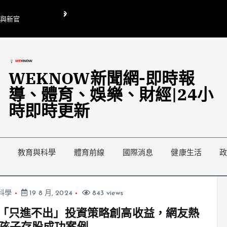
O與新官
翁曉玲喊刪陸委會1295萬媒宣費惹議 梁文傑回「只能靠嘴巴」
藍綠延燒地方宣傳預算戰
WEKNOW新聞網-即時報
導、體育、娛樂、財經|24小
時即時更新
教育與科學
體育前線
國際消息
健康生活
科學
19 8 月, 2024
843 views
年「只進不出」投資策略創高收益，網友熱