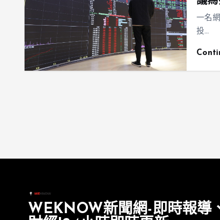
議為
一名網
投…
Cont
WEKNOW新聞網-即時報導