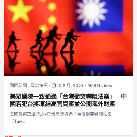
國際新聞
,
政治快訊
10 9 月, 2024
861 views
美眾議院一致通過「台灣衝突嚇阻法案」 中
國若犯台將凍結高官資產並公開海外財產
美國聯邦眾議院於9日無異議通過「台灣衝突嚇阻法案」
（Taiw…