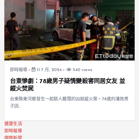
即時報導
11 7 月, 2024
540 views
台東慘劇：78歲男子疑情變殺害同居女友 並
縱火焚屍
台東縣東河鄉發生一起駭人聽聞的凶殺縱火案。78歲的潘姓男
子因…
健康生活
即時報導
國際新聞