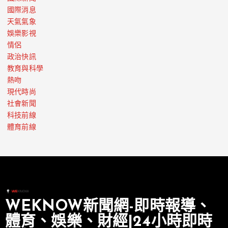
國際消息
天氣氣象
娛樂影視
情侶
政治快訊
教育與科學
熱吻
現代時尚
社會新聞
科技前線
體育前線
WEKNOW新聞網-即時報導、
體育、娛樂、財經|24小時即時