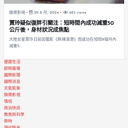
娛樂影視
29 8 月, 2024
483 views
賈玲疑似復胖引關注：短時間內成功減重50
公斤後，身材狀況成焦點
大陸女星賈玲日前因電影《熱辣滾燙》而成功在短短8個月內
減重5…
健康生活
即時報導
國際新聞
國際消息
天氣氣象
娛樂影視
情侶
政治快訊
教育與科學
熱吻
現代時尚