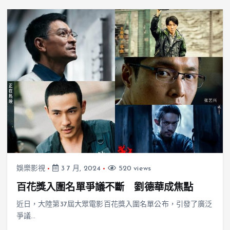
娛樂影視
3 7 月, 2024
520 views
百花獎入圍名單爭議不斷 劉德華成焦點
近日，大陸第37屆大眾電影百花獎入圍名單公布，引發了廣泛
爭議…