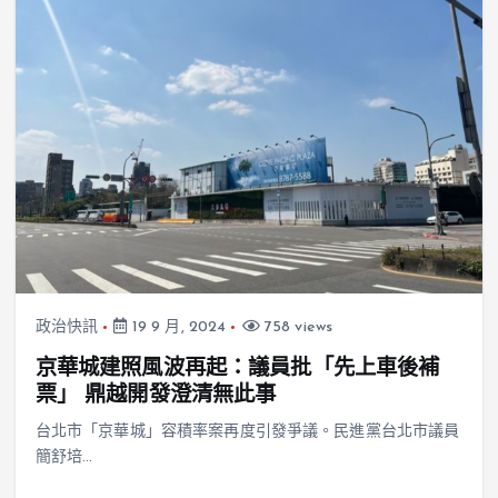
政治快訊
19 9 月, 2024
758 views
京華城建照風波再起：議員批「先上車後補
票」 鼎越開發澄清無此事
台北市「京華城」容積率案再度引發爭議。民進黨台北市議員
簡舒培…