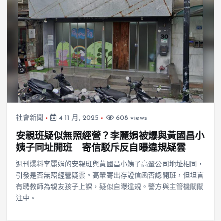
社會新聞
4 11 月, 2025
608 views
安親班疑似無照經營？李麗娟被爆與黃國昌小
姨子同址開班 寄信駁斥反自曝違規疑雲
週刊爆料李麗娟的安親班與黃國昌小姨子高翬公司地址相同，
引發是否無照經營疑雲。高翬寄出存證信函否認開班，但坦言
有聘教師為親友孩子上課，疑似自曝違規。警方與主管機關關
注中。