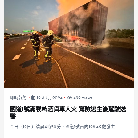
即時報導
12 8 月, 2024
492 views
國道1號滿載啤酒貨車大火 驚險逃生後駕駛送
醫
今日（12日）清晨4時50分，國道1號南向198.4K處發生…