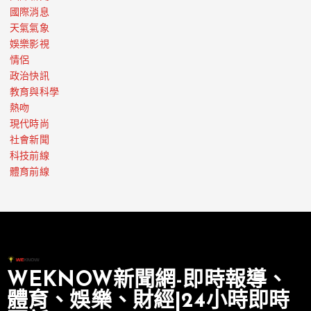
國際消息
天氣氣象
娛樂影視
情侶
政治快訊
教育與科學
熱吻
現代時尚
社會新聞
科技前線
體育前線
WEKNOW新聞網-即時報導、
體育、娛樂、財經|24小時即時