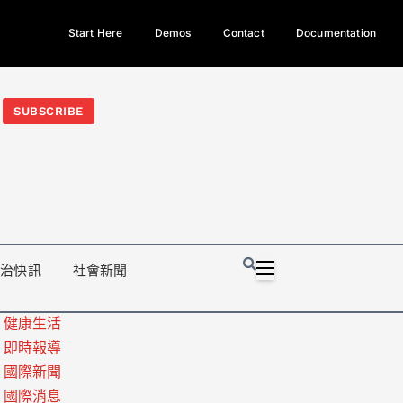
Start Here
Demos
Contact
Documentation
今日熱門新聞TOP3｜西拉雅族正式成第17個原住民族、立院電競
光電場回扣
法審查爆衝突、跨國運毒案重判12年
地方利益輸
SUBSCRIBE
政治快訊
社會新聞
健康生活
即時報導
國際新聞
國際消息