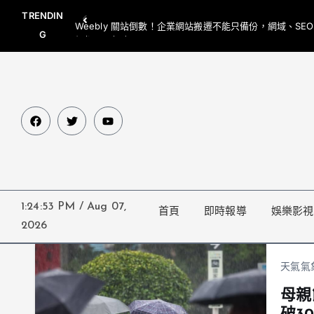
TRENDIN
Weebly 關站倒數！企業網站搬遷不能只備份，網域、SE
G
網都要一起處理
1:24:53 PM
/
Aug 07,
首頁
即時報導
娛樂影視
2026
天氣氣
母親