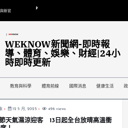
O與新官
翁曉玲喊刪陸委會1295萬媒宣費惹議 梁文傑回「只能靠嘴巴」
藍綠延燒地方宣傳預算戰
WEKNOW新聞網-即時報
導、體育、娛樂、財經|24小
時即時更新
教育與科學
體育前線
國際消息
健康生活
象
12 5 月, 2025
496 views
節天氣濕涼迎客 13日起全台放晴高溫衝