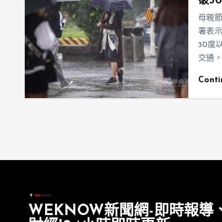
破3
母親
署表
30度
交通
Cont
WEKNOW新聞網-即時報導