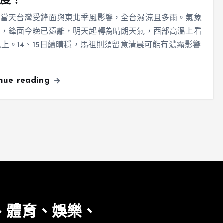
0度！
節當天台灣受鋒面與東北季風影響，全台濕涼且多雨。氣象
示，鋒面今晚已遠離，明天起轉為晴朗天氣，西部高溫上看
以上。14、15日續晴穩，馬祖則須留意清晨可能有濃霧影響
。
inue reading
、體育、娛樂、