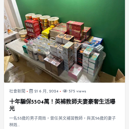
社會新聞
21 6 月, 2024
575 views
十年騙保5504萬！英補教師夫妻豪奢生活曝
光
一名53歲的男子周姓，曾任英文補習教師，與其56歲的妻子
林姓…