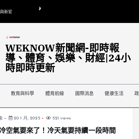
O與新官
翁曉玲喊刪陸委會1295萬媒宣費惹議 梁文傑回「只能靠嘴巴」
藍綠延燒地方宣傳預算戰
WEKNOW新聞網-即時報
導、體育、娛樂、財經|24小
時即時更新
教育與科學
體育前線
國際消息
健康生活
象
20 1 月, 2025
521 views
冷空氣要來了！冷天氣要持續一段時間