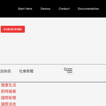
Start Here
Demos
Contact
Documentation
今日熱門新聞TOP3｜西拉雅族正式成第17個原住民族、立院電競
光電場回扣
法審查爆衝突、跨國運毒案重判12年
地方利益輸
SUBSCRIBE
政治快訊
社會新聞
健康生活
即時報導
國際新聞
國際消息