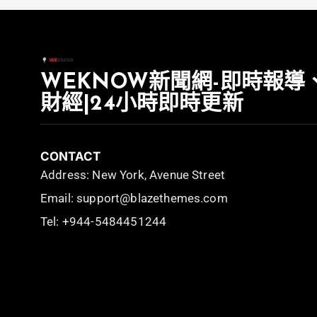
WEKNOW新聞網-即時報導
財經|24小時即時更新
CONTACT
Address: New York, Avenue Street
Email: support@blazethemes.com
Tel: +944-5484451244