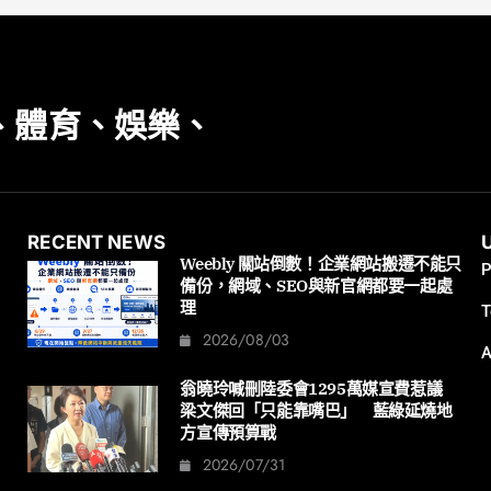
、體育、娛樂、
RECENT NEWS
Weebly 關站倒數！企業網站搬遷不能只
P
備份，網域、SEO與新官網都要一起處
理
T
2026/08/03
A
翁曉玲喊刪陸委會1295萬媒宣費惹議
梁文傑回「只能靠嘴巴」 藍綠延燒地
方宣傳預算戰
2026/07/31