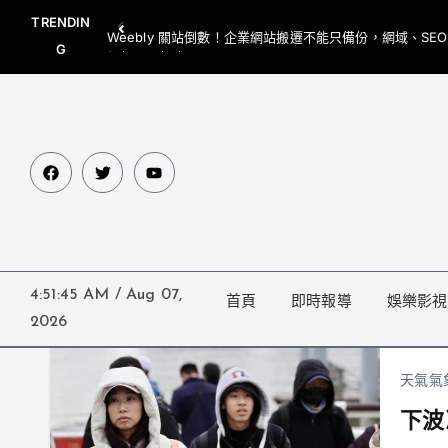
TRENDIN
Weebly 關站倒數！企業網站搬遷不能只備份，網域、SE
G
網都要一起處理
4:51:46 AM
/
Aug 07,
首頁
即時報導
娛樂影視
2026
天氣氣
下波