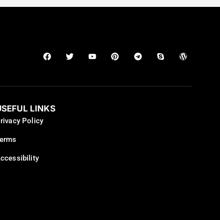
USEFUL LINKS
rivacy Policy
erms
ccessibility