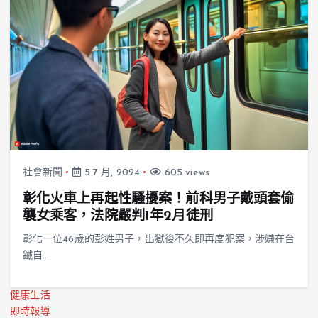
社會新聞
5 7 月, 2024
605 views
彰化火車上再起性騷擾案！前科男子戴頭套偷
襲女乘客，法院嚴判1年2月徒刑
彰化一位46歲的彭姓男子，出獄後不久即再度犯案，涉嫌在台
鐵自…
健康生活
即時報導