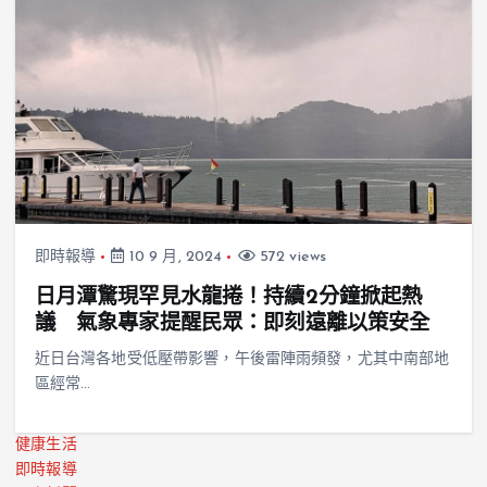
即時報導
10 9 月, 2024
572 views
日月潭驚現罕見水龍捲！持續2分鐘掀起熱
議 氣象專家提醒民眾：即刻遠離以策安全
近日台灣各地受低壓帶影響，午後雷陣雨頻發，尤其中南部地
區經常…
健康生活
即時報導