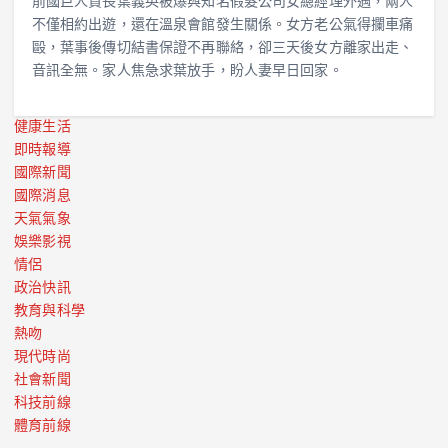
前國巨人資長葉義英被爆與知名假髮公司女總經理外遇，兩人
不僅相約出遊，還在溫泉會館發生關係。女方老公氣得攔車痛
毆，葉事後傳切結書保證不再聯絡，卻三天後女方離家出走、
音訊全無。家人焦急求葉放手，盼人妻早日回家。
健康生活
即時報導
國際新聞
國際消息
天氣氣象
娛樂影視
情侶
政治快訊
教育與科學
熱吻
現代時尚
社會新聞
科技前線
體育前線