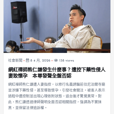
社會新聞
8 4 月, 2026
138 views
網紅禪師熊仁謙發生什麼事？遭控下藥性侵人
妻致懷孕 本尊發聲全盤否認
網紅禪師熊仁謙遭人妻指控，以修行名義誘騙前往尼泊爾寺廟
並涉嫌下藥性侵，甚至導致懷孕，引發社會關注。被害人表示
過程中遭控制並出現心理依附狀態，返台後才驚覺異常。對
此，熊仁謙透過律師聲明全面否認相關指控，強調為不實抹
黑，並保留法律追訴權。