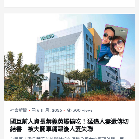
社會新聞
6 11 月, 2025
300 views
國巨前人資長葉義英爆偷吃！猛追人妻還傳切
結書 被夫攔車痛毆後人妻失聯