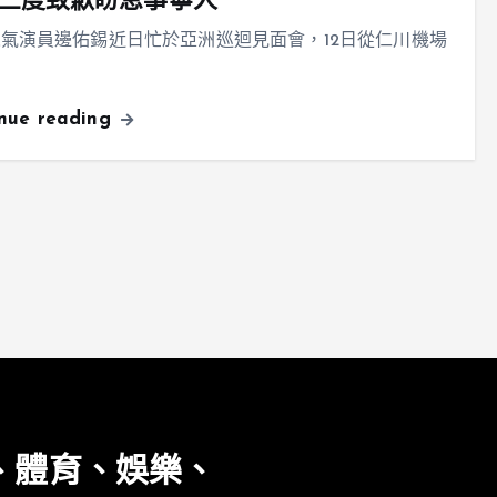
三度致歉盼息事寧人
氣演員邊佑錫近日忙於亞洲巡迴見面會，12日從仁川機場
inue reading
、體育、娛樂、