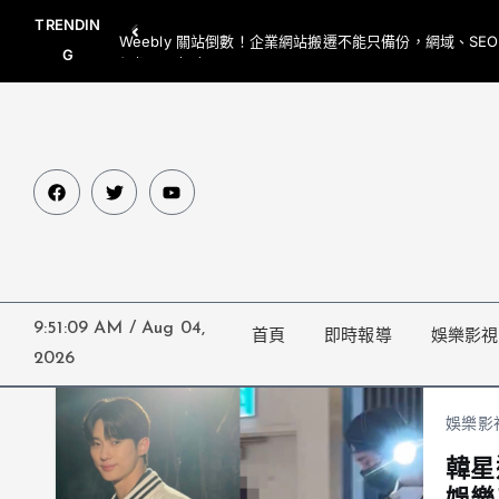
TRENDIN
Weebly 關站倒數！企業網站搬遷不能只備份，網域、SE
G
網都要一起處理
9:51:09 AM
/
Aug 04,
首頁
即時報導
娛樂影視
2026
娛樂影
韓星