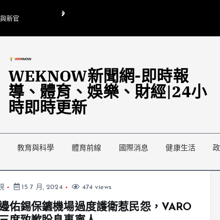
O與新官
翁曉玲喊刪陸委會1295萬媒宣費惹議 梁文傑回「只能靠嘴巴」
藍綠延燒地方宣傳預算戰
WEKNOW新聞網-即時報
導、體育、娛樂、財經|24小
時即時更新
教育與科學
體育前線
國際消息
健康生活
視
15 7 月, 2024
474 views
邊佑錫保鑣機場過度護衛惹民怨，VARO