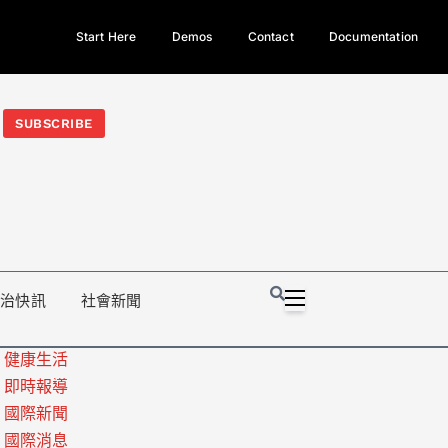
Start Here
Demos
Contact
Documentation
今日熱門新聞TOP3｜西拉雅族正式成第17個原住民族、立院電競
光電場回扣
法審查爆衝突、跨國運毒案重判12年
地方利益輸
SUBSCRIBE
政治快訊
社會新聞
健康生活
即時報導
國際新聞
國際消息