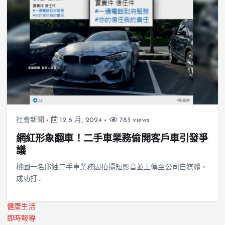
社會新聞
12 6 月, 2024
783 views
網紅形象翻車！二手車業務偷開客戶車引發爭
議
桃園一名邱姓二手車業務因拍攝短影音並上傳至公司自媒體，
成功打…
健康生活
即時報導