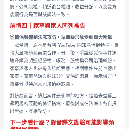
價、公司股權、頻道後台權限、收益分配，以及雙方
後續行為是否與該說法一致。
前情四｜家寧與家人同列被告
從情侶頻道到法庭攻防，眾量級形象受到重大衝擊
「眾量級」原本是台灣 YouTube 圈知名情侶頻道，累
積大量粉絲與商業合作。分手後，爭議從感情事件迅
速升級為頻道經營權、帳務、股權與公司治理糾紛，
家寧與家人也被捲入訴訟程序。相關案件先前也傳出
家寧、家寧爸媽與妹妹分別交保的消息，顯示檢方已
將部分爭議納入司法偵辦範圍。
對粉絲而言，這起案件最衝擊的地方，是過去螢幕上
呈現親密互動的情侶搭檔，最後變成在法庭上各自提
出證據、互相攻防。
下一步看什麼？錄音譯文勘驗可能影響頻