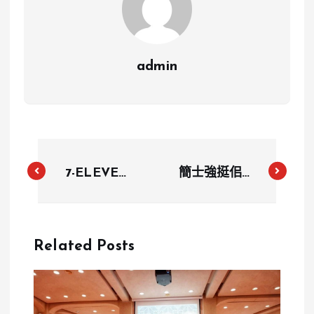
admin
7-ELEVEN
簡士強挺佀廣
多款飯糰、微
洋嗆「女兒當
波食品用到中
女優」挨轟！
聯致癌油！阜
留言區遭灌爆
Related Posts
杭豆漿、林聰
秒刪文 齋齋
明飯糰入列
直球對決也被
232項產品預
冷處理