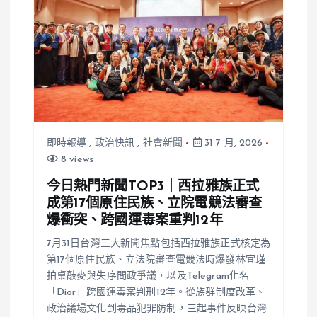
防性下架
即時報導
,
政治快訊
,
社會新聞
31 7 月, 2026
8 views
今日熱門新聞TOP3｜西拉雅族正式
成第17個原住民族、立院電競法審查
爆衝突、跨國運毒案重判12年
7月31日台灣三大新聞焦點包括西拉雅族正式核定為
第17個原住民族、立法院審查電競法時爆發林宜瑾
拍桌敲麥與失序問政爭議，以及Telegram化名
「Dior」跨國運毒案判刑12年。從族群制度改革、
政治議場文化到毒品犯罪防制，三起事件反映台灣