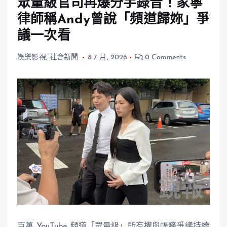
眾量級官司再爆分手錄音！家寧
律師稱Andy曾說「頻道歸妳」爭
議一次看
娛樂影視
,
社會新聞
8 7 月, 2026
0 Comments
百萬 YouTube 頻道「眾量級」所有權與帳務爭議持續