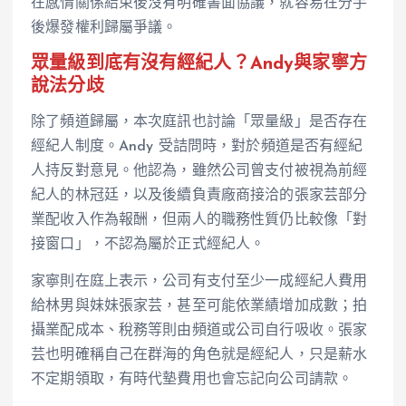
在感情關係結束後沒有明確書面協議，就容易在分手
後爆發權利歸屬爭議。
眾量級到底有沒有經紀人？Andy與家寧方
說法分歧
除了頻道歸屬，本次庭訊也討論「眾量級」是否存在
經紀人制度。Andy 受詰問時，對於頻道是否有經紀
人持反對意見。他認為，雖然公司曾支付被視為前經
紀人的林冠廷，以及後續負責廠商接洽的張家芸部分
業配收入作為報酬，但兩人的職務性質仍比較像「對
接窗口」，不認為屬於正式經紀人。
家寧則在庭上表示，公司有支付至少一成經紀人費用
給林男與妹妹張家芸，甚至可能依業績增加成數；拍
攝業配成本、稅務等則由頻道或公司自行吸收。張家
芸也明確稱自己在群海的角色就是經紀人，只是薪水
不定期領取，有時代墊費用也會忘記向公司請款。