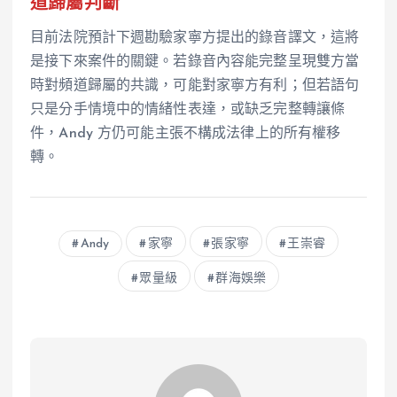
道歸屬判斷
目前法院預計下週勘驗家寧方提出的錄音譯文，這將
是接下來案件的關鍵。若錄音內容能完整呈現雙方當
時對頻道歸屬的共識，可能對家寧方有利；但若語句
只是分手情境中的情緒性表達，或缺乏完整轉讓條
件，Andy 方仍可能主張不構成法律上的所有權移
轉。
Andy
家寧
張家寧
王崇睿
眾量級
群海娛樂