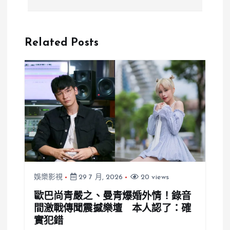
夫追討200
拳教育》被聶
萬？《小姐不
永真怒嗆？爭
熙娣》班底爆
議再被翻出
Related Posts
金錢糾紛，豪
宅精品生活遭
點名
娛樂影視
29 7 月, 2026
20 views
歐巴尚青嚴之、曼青爆婚外情！錄音
間激戰傳聞震撼樂壇 本人認了：確
實犯錯