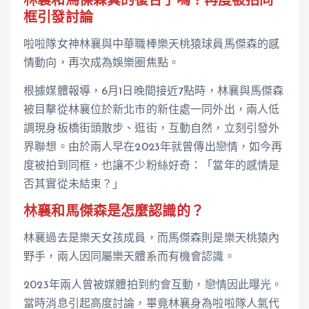
林襄和馬傑森真的復合了嗎？再度被拍同
框引發討論
啦啦隊女神林襄與中華職棒樂天桃猿球員馬傑森的感
情動向，再次成為娛樂圈焦點。
根據媒體報導，6月1日晚間接近7點時，林襄與馬傑森
被目擊從林襄位於新北市的新住處一同外出，兩人低
調現身板橋街頭散步、逛街，互動自然，立刻引發外
界聯想。由於兩人早在2023年就曾傳出戀情，如今再
度被拍到同框，也讓不少粉絲好奇：「當年的感情是
否其實從未結束？」
林襄和馬傑森是怎麼認識的？
林襄過去是樂天女孩成員，而馬傑森則是樂天桃猿內
野手，兩人因同屬樂天體系而有機會認識。
2023年兩人曾被媒體拍到約會互動，戀情因此曝光。
當時消息引起高度討論，畢竟林襄身為啦啦隊人氣代