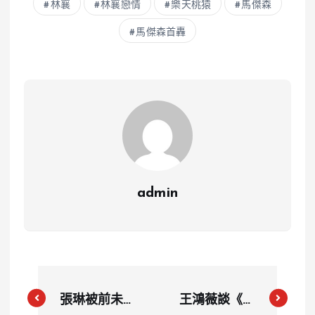
林襄
林襄戀情
樂天桃猿
馬傑森
馬傑森首轟
admin
張琳被前未婚
王鴻薇談《鐵