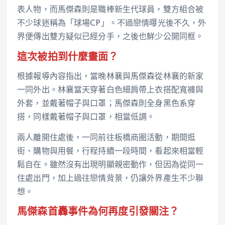
表人物，而馬傑森則是職棒新生代球員，雙方組合被
不少球迷稱為「球場CP」。不過戀情曝光後不久，外
界便傳出雙方疑似已經分手，之後也鮮少公開同框。
這次被拍到什麼畫面？
根據報導內容指出，當晚林襄與馬傑森從林襄的新家
一同外出。林襄當天穿著白色細肩帶上衣搭配寬褲與
外套，並戴著帽子與口罩；馬傑森則全身黑色系穿
搭，同樣戴著帽子與口罩，相當低調。
兩人離開住處後，一同前往板橋商圈活動，期間逛
街、購物與用餐，行程持續一段時間，看起來相當輕
鬆自在。雖然沒有出現明顯親密動作，但因為從同一
住處出門，加上過往戀情背景，仍讓外界產生不少聯
想。
馬傑森首轟事件為何再度引發關注？