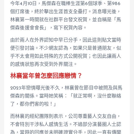
今年4月10日，馬傑森在職棒生涯第6個球季、第986
個打席後，終於擊出生涯首支全壘打。消息曝光後，
林襄第一時間就在社群平台發文祝賀，並自稱是「馬
傑森後援會會長」，寫下祝賀內容。
由於兩人在外界認知中早已分手，因此這則貼文當時
便引發討論。不少網友認為，如果只是普通朋友，似
乎不太會用如此特殊的方式公開祝賀；也因此讓兩人
的感情狀態再次受到外界關注。
林襄當年曾怎麼回應戀情？
2023年戀情曝光後不久，林襄曾在節目中被問及與馬
傑森的關係。當時她笑稱：「就正常啊，沒什麼聯絡
了，都你們害的啦！」
而林襄的經紀團隊則表示，公司尊重藝人交友自由，
不會特別干涉私人感情生活。不過部分演藝圈人士認
為，當時的回應並未明確證實分手，因此一直有傳聞