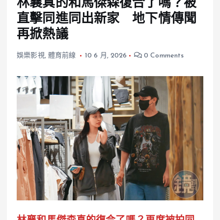
林襄真的和馬傑森復合了嗎？被
直擊同進同出新家 地下情傳聞
再掀熱議
娛樂影視
,
體育前線
10 6 月, 2026
0 Comments