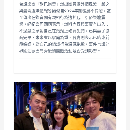
台語樂團「歐巴尚青」爆出團員婚外情風波，嚴之
與曼青遭媒體報導疑似自2024年起發展不倫戀，甚
至傳出在錄音間有親密行為遭抓包，引發樂壇震
驚。經紀公司回應表示，爆料內容與事實有出入；
不過嚴之承認自己在婚姻上確實犯錯，已與妻子協
商完畢，未來會以家庭為重。曼青則表示已結束前
段婚姻，對自己的錯誤行為深感抱歉。事件也讓外
界關注歐巴尚青後續團體活動是否受到影響。