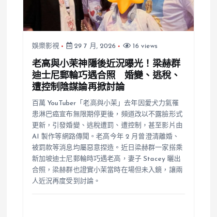
娛樂影視
29 7 月, 2026
16 views
老高與小茉神隱後近況曝光！梁赫群
迪士尼郵輪巧遇合照 婚變、逃稅、
遭控制陰謀論再掀討論
百萬 YouTuber「老高與小茉」去年因愛犬力氣罹
患淋巴癌宣布無限期停更後，頻道改以不露臉形式
更新，引發婚變、逃稅遭罰、遭控制，甚至影片由
AI 製作等網路傳聞。老高今年 2 月曾澄清離婚、
被罰款等消息均屬惡意捏造。近日梁赫群一家搭乘
新加坡迪士尼郵輪時巧遇老高，妻子 Stacey 曬出
合照，梁赫群也證實小茉當時在場但未入鏡，讓兩
人近況再度受到討論。