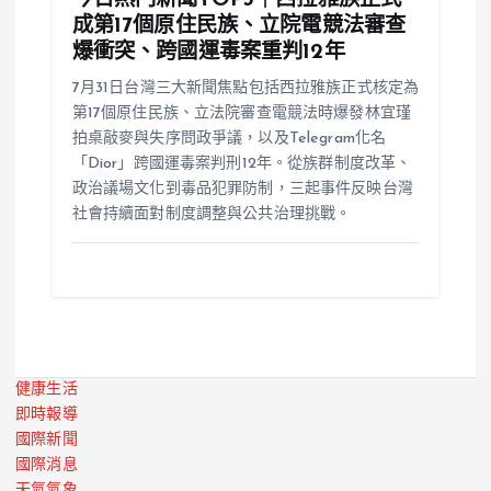
成第17個原住民族、立院電競法審查
爆衝突、跨國運毒案重判12年
7月31日台灣三大新聞焦點包括西拉雅族正式核定為
第17個原住民族、立法院審查電競法時爆發林宜瑾
拍桌敲麥與失序問政爭議，以及Telegram化名
「Dior」跨國運毒案判刑12年。從族群制度改革、
政治議場文化到毒品犯罪防制，三起事件反映台灣
社會持續面對制度調整與公共治理挑戰。
健康生活
即時報導
國際新聞
國際消息
天氣氣象