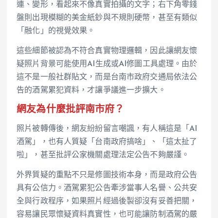
連、變形，看起來不像真實拍攝的文字；右下角零錢
盤則出現模糊的美金紙鈔與不規則硬幣，甚至有類似
「融化」的視覺效果。
這些細節被認為不符合真實物理邏輯，因此讓網友懷
疑照片背景可能使用AI生成或AI修圖工具處理。由於
這不是一般社群貼文，而是台南市政府交通局依法公
告的酒駕累犯資料，才讓爭議進一步擴大。
網友為什麼批評南市府？
照片被轉傳後，網友紛紛留言嘲諷，有人稱這是「AI
酒駕」，也有人質疑「台南政府搞啥」、「這太扯了
啦」，甚至批評公家機關處理法定公告不夠嚴謹。
外界質疑的重點不只是修圖技術本身，而是政府公告
具有公信力。酒駕累犯公告牽涉當事人名譽、公共安
全與行政程序，如果照片經過後製卻沒有妥善把關，
容易讓民眾懷疑資料真實性，也可能讓防制酒駕的嚴