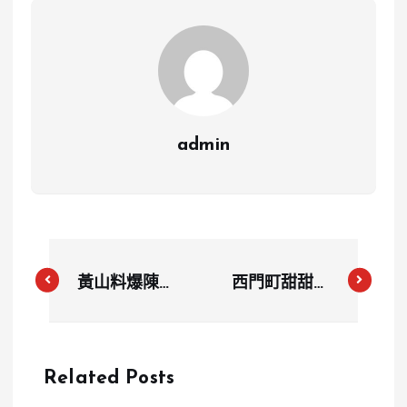
admin
黃山料爆陳玉
西門町甜甜圈
珍追愛往事？
分家？「一脆
2019舊文被
鮮奶脆皮甜甜
挖出，金門坦
圈」與「倆倆
Related Posts
克怒批侵犯隱
脆」互控經營