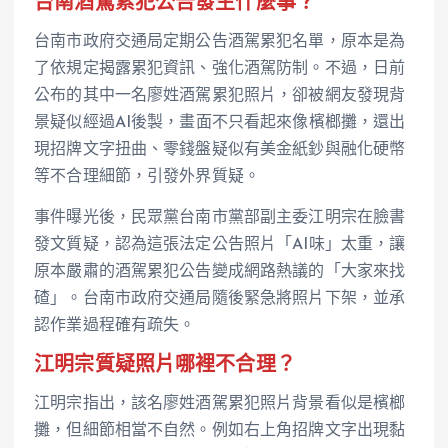
台南酒駕累犯公告發生什麼事？
台南市政府交通局定期公告酒駕累犯名單，原本是為
了依規定揭露累犯資訊、強化酒駕防制。不過，日前
公布的其中一名廖姓酒駕累犯照片，卻被網友發現背
景疑似經過AI後製，畫面不只看起來像檳榔攤，還出
現招牌文字扭曲、零錢盤疑似有美金紙鈔與融化硬幣
等不合理細節，引發外界質疑。
事件曝光後，民眾黨台南市黨部副主委江明宗在臉書
發文質疑，認為這張法定公告照片「AI味」太重，讓
原本嚴肅的酒駕累犯公告變成網路熱議的「大家來找
碴」。台南市政府交通局隨後緊急將照片下架，並承
認作業過程確有疏失。
江明宗質疑照片哪裡不合理？
江明宗指出，該名廖姓酒駕累犯照片背景看似是檳榔
攤，但細節相當不自然。例如右上角招牌文字出現黏