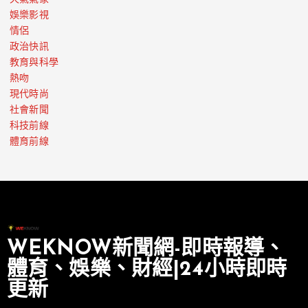
娛樂影視
情侶
政治快訊
教育與科學
熱吻
現代時尚
社會新聞
科技前線
體育前線
WEKNOW新聞網-即時報導、
體育、娛樂、財經|24小時即時
更新