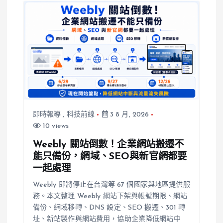
私
權、帳目與員
工去留
即時報導
,
科技前線
3 8 月, 2026
10 views
Weebly 關站倒數！企業網站搬遷不
能只備份，網域、SEO與新官網都要
一起處理
Weebly 即將停止在台灣等 67 個國家與地區提供服
務。本文整理 Weebly 網站下架與帳號期限、網站
備份、網域移轉、DNS 設定、SEO 搬遷、301 轉
址、新站製作與網站費用，協助企業降低網站中