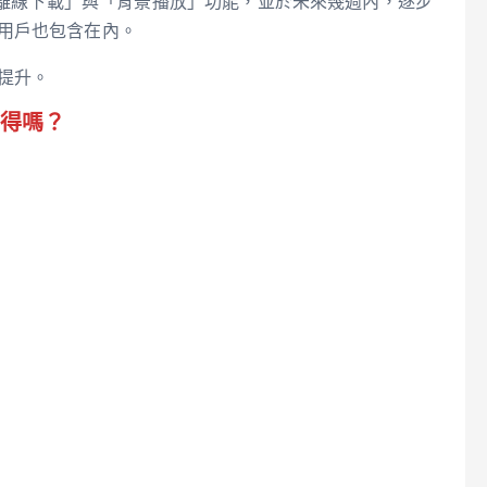
案將新增「離線下載」與「背景播放」功能，並於未來幾週內，逐步
台灣用戶也包含在內。
著提升。
元值得嗎？