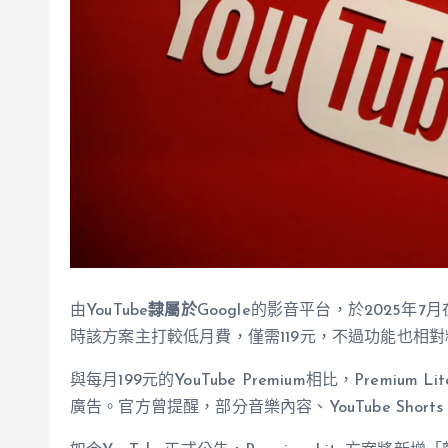
由YouTube
隸屬於
Google的影音平台，於2025年7月在
時該方案主打較低月費，僅需119元，不過功能也相
與每月199元的YouTube Premium相比，Prem
廣告。官方曾提醒，部分音樂內容、YouTube Sho