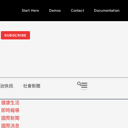
Start Here
Demos
Contact
Documentation
今日熱門新聞TOP3｜西拉雅族正式成第17個原住民族、立院電競
光電場回扣
法審查爆衝突、跨國運毒案重判12年
地方利益輸
SUBSCRIBE
政治快訊
社會新聞
健康生活
即時報導
國際新聞
國際消息