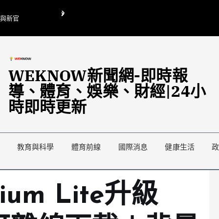
O與新官
翁曉玲喊刪陸委會1295萬媒宣費惹議 梁文傑回「只能靠嘴巴」
藍綠延燒地方宣傳預算戰
WEKNOW新聞網-即時報
導、體育、娛樂、財經|24小
時即時更新
教育與科學
體育前線
國際消息
健康生活
mium Lite升級