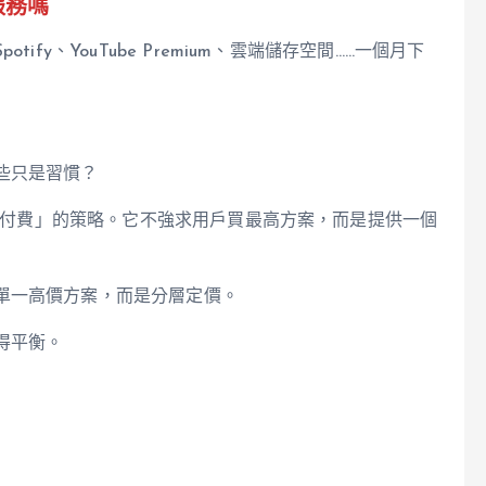
服務嗎
otify、YouTube Premium、雲端儲存空間……一個月下
些只是習慣？
是「降階版付費」的策略。它不強求用戶買最高方案，而是提供一個
單一高價方案，而是分層定價。
得平衡。