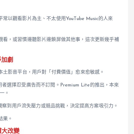
觀看影片為主、不太使用YouTube Music的人來
觀看，或習慣邊聽影片邊鎖屏做其他事，這次更新幾乎補
爭加劇
y+到本土影音平台，用戶對「付費價值」愈來愈敏感。
用者選擇忍受廣告而不訂閱。Premium Lite的推出，本來
之一。
可能觀察到用戶流失壓力或競品挑戰，決定提高方案吸引力。
結果。
慣大改變