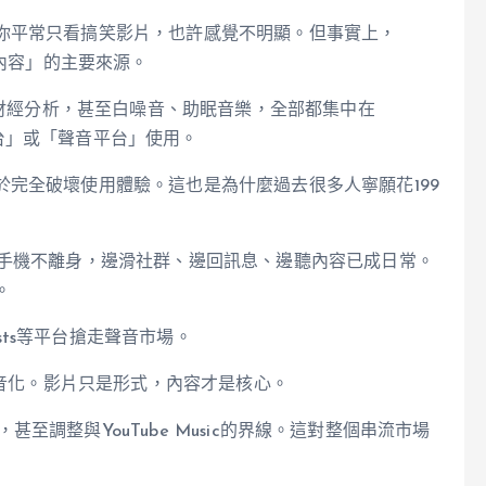
你平常只看搞笑影片，也許感覺不明顯。但事實上，
聽內容」的主要來源。
、財經分析，甚至白噪音、助眠音樂，全部都集中在
播電台」或「聲音平台」使用。
完全破壞使用體驗。這也是為什麼過去很多人寧願花199
時手機不離身，邊滑社群、邊回訊息、邊聽內容已成日常。
。
dcasts等平台搶走聲音市場。
聲音化。影片只是形式，內容才是核心。
，甚至調整與YouTube Music的界線。這對整個串流市場